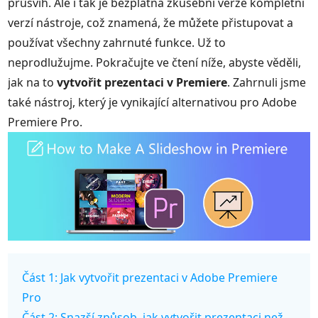
průšvih. Ale i tak je bezplatná zkušební verze kompletní
verzí nástroje, což znamená, že můžete přistupovat a
používat všechny zahrnuté funkce. Už to
neprodlužujme. Pokračujte ve čtení níže, abyste věděli,
jak na to
vytvořit prezentaci v Premiere
. Zahrnuli jsme
také nástroj, který je vynikající alternativou pro Adobe
Premiere Pro.
Část 1: Jak vytvořit prezentaci v Adobe Premiere
Pro
Část 2: Snazší způsob, jak vytvořit prezentaci než