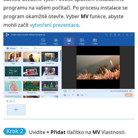
programu na vašem počítači. Po procesu instalace se
program okamžitě otevře. Vyber
MV
funkce, abyste
mohli začít
vytvoření prezentace
.
Krok 2
Uvidíte
+ Přidat
tlačítko na
MV
Vlastnosti.