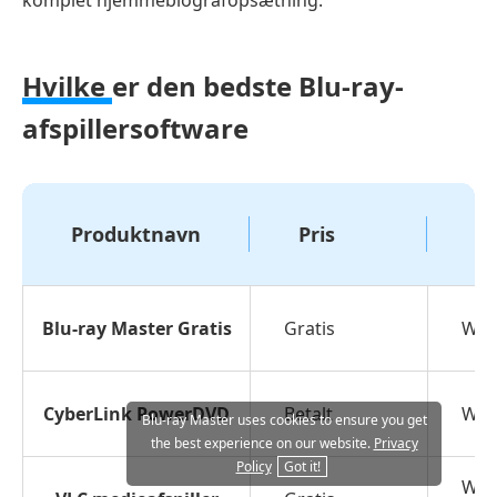
Hvilke
er den bedste Blu-ray-
afspillersoftware
Produktnavn
Pris
P
Blu-ray Master Gratis
Gratis
Win
CyberLink PowerDVD
Betalt
Win
Blu-ray Master uses cookies to ensure you get
the best experience on our website.
Privacy
Policy
Got it!
Win