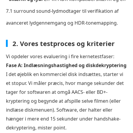
4K
UHD-
7.1 surround sound-lydmodtager til verifikation af
navigation)
avanceret lydgennemgang og HDR-tonemapping.
Hvilken
er
2. Vores testproces og kriterier
den
bedste
Vi opdeler vores evaluering i fire kernetestfaser:
Blu-
Fase A: Indlæsningshastighed og diskdekryptering
ray-
I det øjeblik en kommerciel disk indsættes, starter vi
afspillersoftware
et stopur. Vi måler præcis, hvor mange sekunder det
Sådan
tager for softwaren at omgå AACS- eller BD+-
afspiller
kryptering og begynde at afspille selve filmen (eller
du
indlæse diskmenuen). Software, der halter eller
Blu-
hænger i mere end 15 sekunder under handshake-
rays
dekryptering, mister point.
på