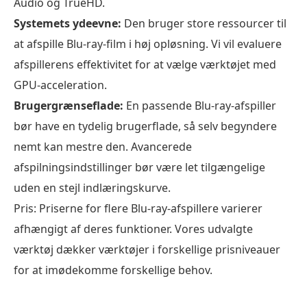
Audio og TrueHD.
ray-
Systemets ydeevne:
Den bruger store ressourcer til
afspillersoftware
at afspille Blu-ray-film i høj opløsning. Vi vil evaluere
Top
afspillerens effektivitet for at vælge værktøjet med
1.
GPU-acceleration.
Blu-
Brugergrænseflade:
En passende Blu-ray-afspiller
ray
Master
bør have en tydelig brugerflade, så selv begyndere
Gratis
nemt kan mestre den. Avancerede
Blu-
afspilningsindstillinger bør være let tilgængelige
ray-
uden en stejl indlæringskurve.
afspiller
Pris: Priserne for flere Blu-ray-afspillere varierer
(Bedste
afhængigt af deres funktioner. Vores udvalgte
gratis
værktøj dækker værktøjer i forskellige prisniveauer
mulighed
for at imødekomme forskellige behov.
samlet
set)