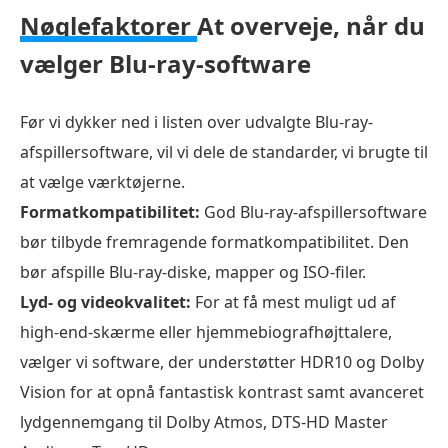
at
Nøglefaktorer
At overveje, når du
overveje,
vælger Blu-ray-software
når
du
vælger
Før vi dykker ned i listen over udvalgte Blu-ray-
Blu-
afspillersoftware, vil vi dele de standarder, vi brugte til
ray-
at vælge værktøjerne.
software
Formatkompatibilitet:
God Blu-ray-afspillersoftware
Sådan
bør tilbyde fremragende formatkompatibilitet. Den
tester
bør afspille Blu-ray-diske, mapper og ISO-filer.
og
Lyd- og videokvalitet:
For at få mest muligt ud af
vælger
high-end-skærme eller hjemmebiografhøjttalere,
vi
vælger vi software, der understøtter HDR10 og Dolby
den
Vision for at opnå fantastisk kontrast samt avanceret
bedste
lydgennemgang til Dolby Atmos, DTS-HD Master
Blu-