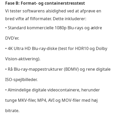
Fase B: Format- og containerstresstest
Windows/Mac
Vi tester softwarens alsidighed ved at afprøve en
Ofte
bred vifte af filformater. Dette inkluderer:
stillede
• Standard kommercielle 1080p Blu-rays og ældre
spørgsmål
om
DVD'er.
den
• 4K Ultra HD Blu-ray-diske (test for HDR10 og Dolby
bedste
Blu-
Vision-aktivering).
ray-
• Rå Blu-ray-mappestrukturer (BDMV) og rene digitale
afspillersoftware
ISO-spejlbilleder.
• Almindelige digitale videocontainere, herunder
tunge MKV-filer, MP4, AVI og MOV-filer med høj
bitrate.