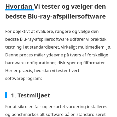
Hvordan
Vi tester og vælger den
Top
2.
bedste Blu-ray-afspillersoftware
CyberLink
PowerDVD
For objektivt at evaluere, rangere og vælge den
Ultra
bedste Blu-ray-afspillersoftware udfører vi praktisk
(Bedste
testning i et standardiseret, virkeligt multimediemiljø.
Premium-
Denne proces måler ydeevne på tværs af forskellige
og
hardwarekonfigurationer, disktyper og filformater.
funktionsrige
Her er præcis, hvordan vi tester hvert
valg)
softwareprogram:
Top
3.
1. Testmiljøet
VLC
Media
For at sikre en fair og ensartet vurdering installeres
Player
og benchmarkes alt software på en standardiseret
med