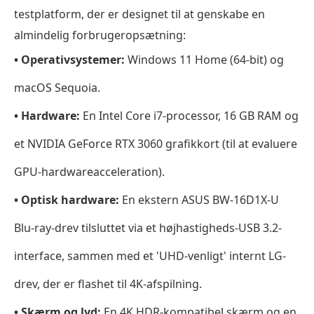
testplatform, der er designet til at genskabe en
Blu-
almindelig forbrugeropsætning:
ray-
bibliotek
• Operativsystemer:
Windows 11 Home (64-bit) og
(Bedste
macOS Sequoia.
open
• Hardware:
En Intel Core i7-processor, 16 GB RAM og
source-
alternativ)
et NVIDIA GeForce RTX 3060 grafikkort (til at evaluere
Top
GPU-hardwareacceleration).
4.
• Optisk hardware:
DVDFab
En ekstern
ASUS BW-16D1X-U
PlayerFab
Blu-ray-drev tilsluttet via et højhastigheds-USB 3.2-
(Bedst
interface, sammen med et 'UHD-venligt' internt LG-
til
mediebibliotek
drev, der er flashet til 4K-afspilning.
og
• Skærm og lyd:
En 4K HDR-kompatibel skærm og en