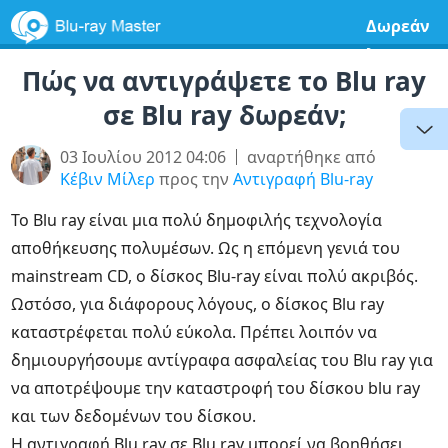
Δωρεάν
λογισμικ
Πώς να αντιγράψετε το Blu ray
σε Blu ray δωρεάν;
03 Ιουλίου 2012 04:06
αναρτήθηκε από
Κέβιν Μίλερ
προς την
Αντιγραφή Blu-ray
Το Blu ray είναι μια πολύ δημοφιλής τεχνολογία
αποθήκευσης πολυμέσων. Ως η επόμενη γενιά του
mainstream CD, ο δίσκος Blu-ray είναι πολύ ακριβός.
Ωστόσο, για διάφορους λόγους, ο δίσκος Blu ray
καταστρέφεται πολύ εύκολα. Πρέπει λοιπόν να
δημιουργήσουμε αντίγραφα ασφαλείας του Blu ray για
να αποτρέψουμε την καταστροφή του δίσκου blu ray
και των δεδομένων του δίσκου.
Η αντιγραφή Blu ray σε Blu ray μπορεί να βοηθήσει