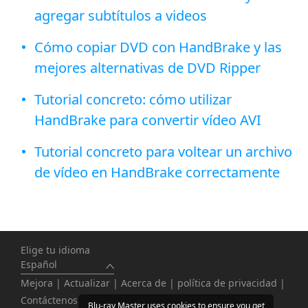
agregar subtítulos a videos
Cómo copiar DVD con HandBrake y las
mejores alternativas de DVD Ripper
Tutorial concreto: cómo utilizar
HandBrake para convertir vídeo AVI
Tutorial concreto para voltear un archivo
de vídeo en HandBrake correctamente
Elige tu idioma
Español
Mejora
|
Actualizar
|
Acerca de
|
política de privacidad
|
Contáctenos
Blu-ray Master uses cookies to ensure you get