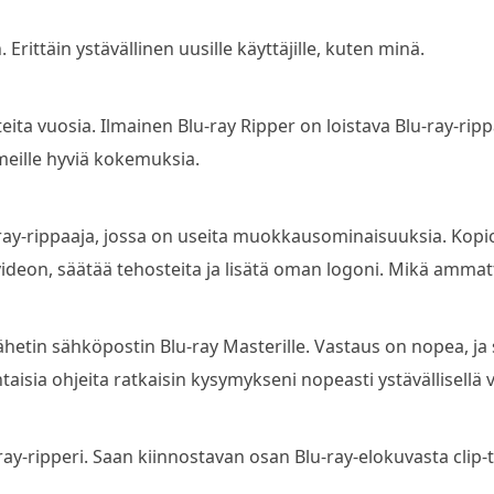
rittäin ystävällinen uusille käyttäjille, kuten minä.
eita vuosia. Ilmainen Blu-ray Ripper on loistava Blu-ray-rip
meille hyviä kokemuksia.
ay-rippaaja, jossa on useita muokkausominaisuuksia. Kopioi
videon, säätää tehosteita ja lisätä oman logoni. Mikä ammat
ähetin sähköpostin Blu-ray Masterille. Vastaus on nopea, j
aisia ohjeita ratkaisin kysymykseni nopeasti ystävällisellä 
-ripperi. Saan kiinnostavan osan Blu-ray-elokuvasta clip-to