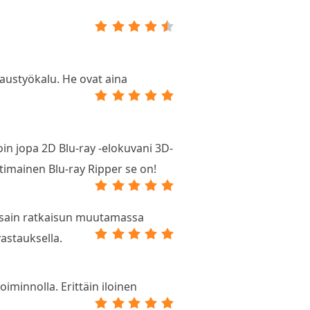
paustyökalu. He ovat aina
n jopa 2D Blu-ray -elokuvani 3D-
timainen Blu-ray Ripper se on!
a sain ratkaisun muutamassa
vastauksella.
iminnolla. Erittäin iloinen