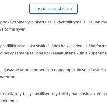
Lisää arvostelusi
ppokäyttöinen yksinkertaisella käyttöliittymällä. Haluan m
Se toimii hyvin.
s profiilikirjasto, joka sisältää lähes kaikki video- ja äänif
o pysyy samana tai jopa korkealaatuisena kuin alkuperäinen
 sujuvaa. Muunnosnopeus on nopeampi kuin voin kuvitella. 
ematonta.
käsitellä käyttäjäystävällisen käyttöliittymän ansiosta. Voin
ä kokemus!