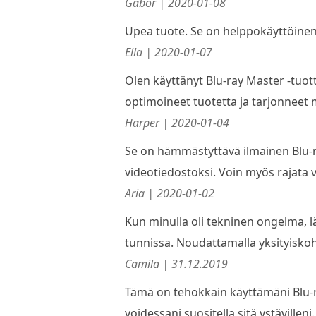
Gabor | 2020-01-08
Upea tuote. Se on helppokäyttöinen. E
Ella | 2020-01-07
Olen käyttänyt Blu-ray Master -tuott
optimoineet tuotetta ja tarjonneet 
Harper | 2020-01-04
Se on hämmästyttävä ilmainen Blu-r
videotiedostoksi. Voin myös rajata 
Aria | 2020-01-02
Kun minulla oli tekninen ongelma, l
tunnissa. Noudattamalla yksityiskoht
Camila | 31.12.2019
Tämä on tehokkain käyttämäni Blu-ray
voidessani suositella sitä ystävilleni.