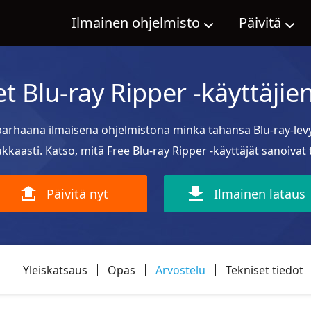
Ilmainen ohjelmisto
Päivitä
et Blu-ray Ripper -käyttäjien
 parhaana ilmaisena ohjelmistona minkä tahansa Blu-ray-levy
kkaasti. Katso, mitä Free Blu-ray Ripper -käyttäjät sanoivat 
Päivitä nyt
Ilmainen lataus
Yleiskatsaus
Opas
Arvostelu
Tekniset tiedot