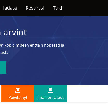
ladata
Resurssi
Tuki
 arviot
n kopioimiseen erittäin nopeasti ja
tästä.
Päivitä nyt
Ilmainen lataus