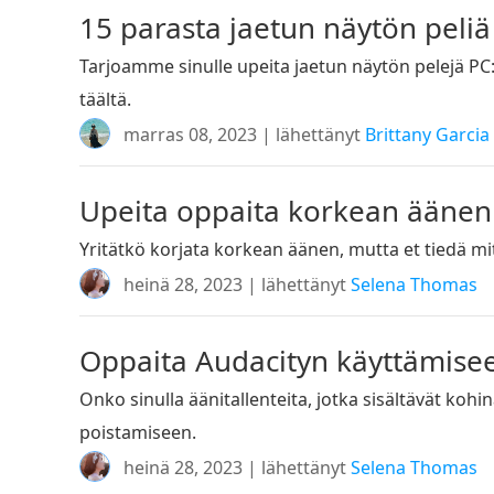
15 parasta jaetun näytön peliä P
Tarjoamme sinulle upeita jaetun näytön pelejä PC:
täältä.
marras 08, 2023 | lähettänyt
Brittany Garcia
Upeita oppaita korkean ääne
Yritätkö korjata korkean äänen, mutta et tiedä mit
heinä 28, 2023 | lähettänyt
Selena Thomas
Oppaita Audacityn käyttämise
Onko sinulla äänitallenteita, jotka sisältävät ko
poistamiseen.
heinä 28, 2023 | lähettänyt
Selena Thomas