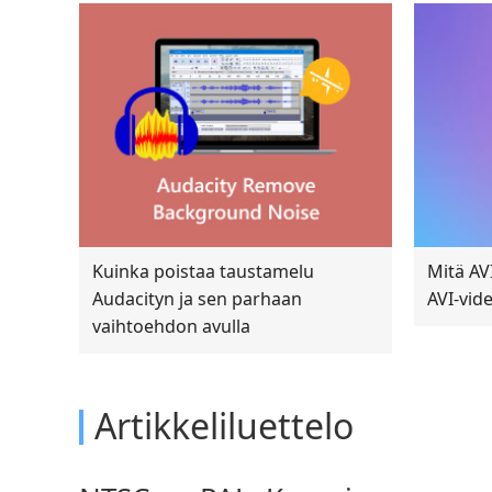
Kuinka poistaa taustamelu
Mitä AVI
Audacityn ja sen parhaan
AVI-vide
vaihtoehdon avulla
Artikkeliluettelo