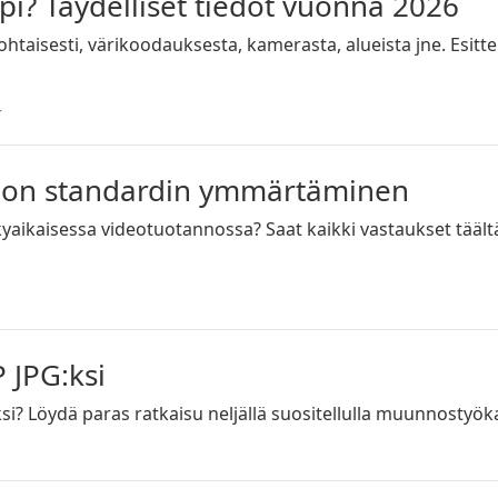
i? Täydelliset tiedot vuonna 2026
kohtaisesti, värikoodauksesta, kamerasta, alueista jne. Esit
r
sion standardin ymmärtäminen
ikaisessa videotuotannossa? Saat kaikki vastaukset täältä ja 
 JPG:ksi
? Löydä paras ratkaisu neljällä suositellulla muunnostyöka