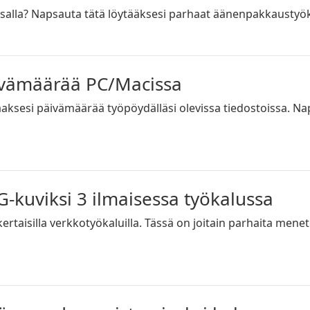
alla? Napsauta tätä löytääksesi parhaat äänenpakkaustyökal
ivämäärää PC/Macissa
aksesi päivämäärää työpöydälläsi olevissa tiedostoissa. N
-kuviksi 3 ilmaisessa työkalussa
aisilla verkkotyökaluilla. Tässä on joitain parhaita menete