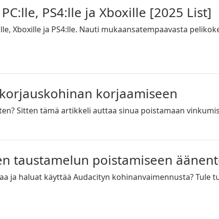
C:lle, PS4:lle ja Xboxille [2025 List]
lle, Xboxille ja PS4:lle. Nauti mukaansatempaavasta pelikoke
nkorjauskohinan korjaamiseen
en? Sitten tämä artikkeli auttaa sinua poistamaan vinkumista 
en taustamelun poistamiseen äänent
hinaa ja haluat käyttää Audacityn kohinanvaimennusta? Tule