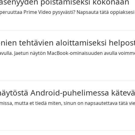
äsenyyden poistamiseksi kokonaan
peruuttaa Prime Video pysyvästi? Napsauta tätä oppiaksesi 
ien tehtävien aloittamiseksi helpost
 avulla. Jaetun näytön MacBook-ominaisuuden avulla voim
näytöstä Android-puhelimessa kätevä
issa, mutta et tiedä miten, sinun on napsautettava tätä vie