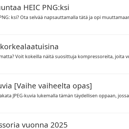
uuntaa HEIC PNG:ksi
: ksi? Ota selvää napsauttamalla tätä ja opi muuttamaan 
 korkealaatuisina
ta? Voit kokeilla näitä suosittuja kompressoreita, joita vo
via [Vaihe vaiheelta opas]
 pakata JPEG-kuvia lukemalla tämän täydellisen oppaan, jossa
essoria vuonna 2025