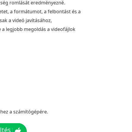
inőség romlását eredményezné.
retet, a formátumot, a felbontást és a
ak a videó javításához,
e a legjobb megoldás a videofájlok
séhez a számítógépére.
ltés