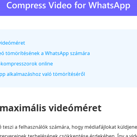
 videóméret
ideó tömörítésének a WhatsApp számára
okompresszorok online
App alkalmazáshoz való tömörítéséről
maximális videóméret
 teszi a felhasználók számára, hogy médiafájlokat küldjen
zervereinek terhelésének csökkentése érdekében. Így a vid