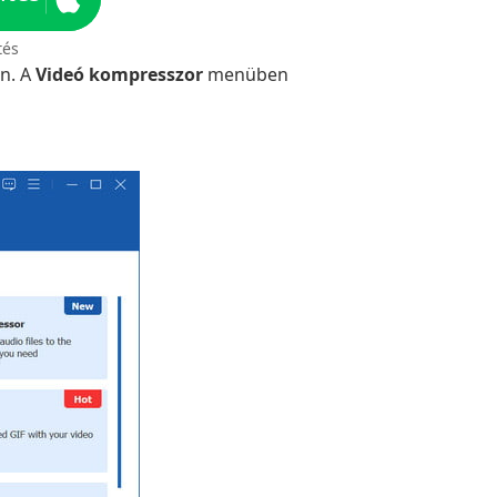
tés
én. A
Videó kompresszor
menüben