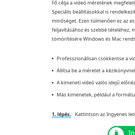
Fő célja a videó méretének megfelel
Speciális beállításokkal is rendelkezi
minőséget. Ezen túlmenően ez az esz
feljavításához és szebbé tételéhez, 
tömörítésére Windows és Mac rends
Professzionálisan csökkentse a vi
Állítsa be a méretet a kézikönyvne
A kimeneti videó valós idejű előnéz
Más kimenetek, például a formátu
1. lépés.
Kattintson az Ingyenes let
In