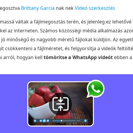
megosztva
Brittany Garcia
nak nek
Videó szerkesztés
assá váltak a fájlmegosztás terén, és jelenleg ez lehetőv
el az interneten. Számos közösségi média alkalmazás azonb
jó minőségű és nagyobb méretű fájlokat küldjön. Az egyet
t csökkenteni a fájlméretet, és felgyorsítja a videók feltö
 arról, hogyan kell
tömörítse a WhatsApp videót
ebben a 