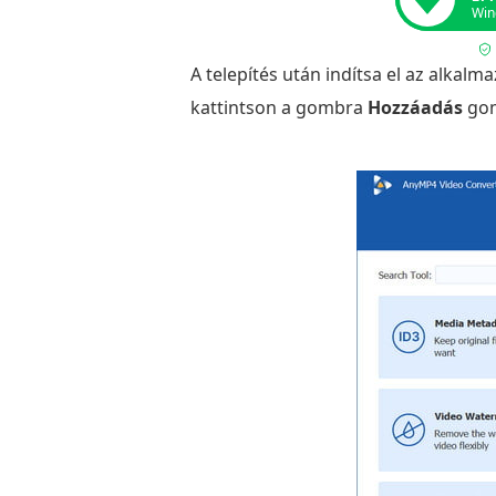
Win
A telepítés után indítsa el az alkal
kattintson a gombra
Hozzáadás
gom