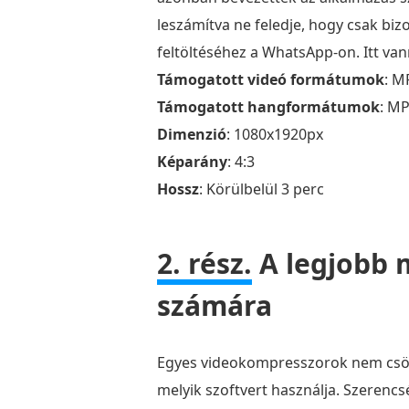
leszámítva ne feledje, hogy csak b
feltöltéséhez a WhatsApp-on. Itt va
Támogatott videó formátumok
: M
Támogatott hangformátumok
: MP
Dimenzió
: 1080x1920px
Képarány
: 4:3
Hossz
: Körülbelül 3 perc
2. rész.
A legjobb 
számára
Egyes videokompresszorok nem csök
melyik szoftvert használja. Szerencs