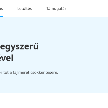
ás
Letöltés
Támogatás
 egyszerű
vel
rítőt a fájlméret csökkentésére,
.