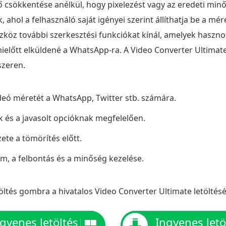
ő csökkentése anélkül, hogy pixelezést vagy az eredeti m
k, ahol a felhasználó saját igényei szerint állíthatja be a mé
köz további szerkesztési funkciókat kínál, amelyek hasznos
mielőtt elküldené a WhatsApp-ra. A Video Converter Ultimat
zeren.
deó méretét a WhatsApp, Twitter stb. számára.
k és a javasolt opcióknak megfelelően.
ete a tömörítés előtt.
m, a felbontás és a minőség kezelése.
öltés gombra a hivatalos Video Converter Ultimate letölté
gyenes letöltés
Ingyenes letö