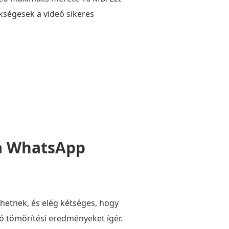
kségesek a videó sikeres
 a WhatsApp
etnek, és elég kétséges, hogy
áló tömörítési eredményeket ígér.