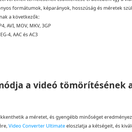
izonyos formátumok, képarányok, hosszúság és méretek szü
nnak a következők:
P4, AVI, MOV, MKV, 3GP
EG-4, AAC és AC3
módja a videó tömörítésének
kenthetik a méretet, és gyengébb minőséget eredményezh
ére,
Video Converter Ultimate
eloszlatja a kétségeit, és kiv