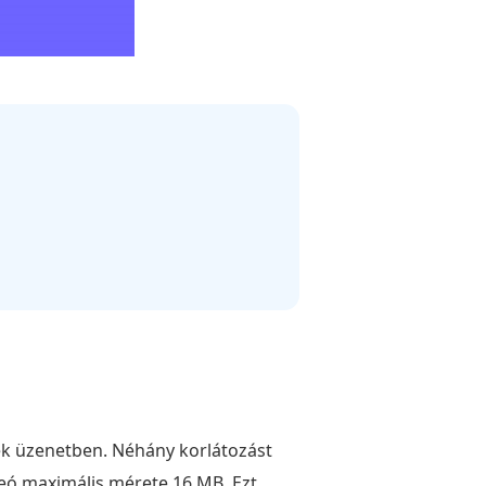
ek üzenetben. Néhány korlátozást
eó maximális mérete 16 MB. Ezt