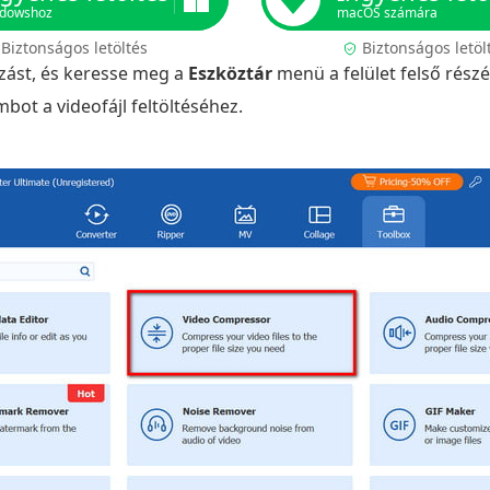
dowshoz
macOS számára
Biztonságos letöltés
Biztonságos letöl
mazást, és keresse meg a
Eszköztár
menü a felület felső rész
bot a videofájl feltöltéséhez.