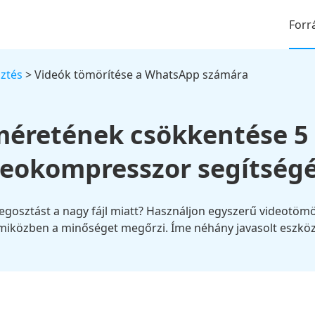
Forr
ztés
> Videók tömörítése a WhatsApp számára
méretének csökkentése 5
deokompresszor segítségé
gosztást a nagy fájl miatt? Használjon egyszerű videotömö
miközben a minőséget megőrzi. Íme néhány javasolt eszköz