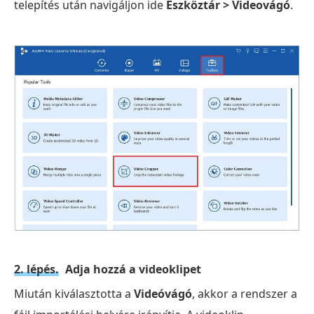
telepítés után navigáljon ide
Eszköztár > Videovágó
.
2. lépés.
Adja hozzá a videoklipet
Miután kiválasztotta a
Videóvágó
, akkor a rendszer a