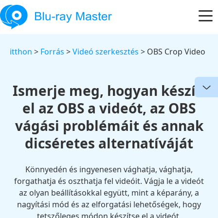
itthon
>
Forrás
>
Videó szerkesztés
> OBS Crop Video
Ismerje meg, hogyan készíti
el az OBS a videót, az OBS
vágási problémáit és annak
dicséretes alternatíváját
Könnyedén és ingyenesen vághatja, vághatja,
forgathatja és oszthatja fel videóit. Vágja le a videót
az olyan beállításokkal együtt, mint a képarány, a
nagyítási mód és az elforgatási lehetőségek, hogy
tetszőleges módon készítse el a videót.