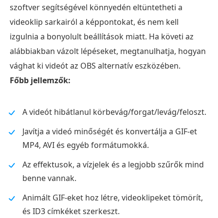
szoftver segítségével könnyedén eltüntetheti a
videoklip sarkairól a képpontokat, és nem kell
izgulnia a bonyolult beállítások miatt. Ha követi az
alábbiakban vázolt lépéseket, megtanulhatja, hogyan
vághat ki videót az OBS alternatív eszközében.
Főbb jellemzők:
A videót hibátlanul körbevág/forgat/levág/feloszt.
Javítja a videó minőségét és konvertálja a GIF-et
MP4, AVI és egyéb formátumokká.
Az effektusok, a vízjelek és a legjobb szűrők mind
benne vannak.
Animált GIF-eket hoz létre, videoklipeket tömörít,
és ID3 címkéket szerkeszt.