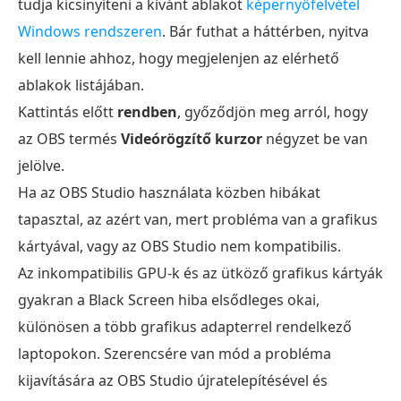
tudja kicsinyíteni a kívánt ablakot
képernyőfelvétel
Windows rendszeren
. Bár futhat a háttérben, nyitva
kell lennie ahhoz, hogy megjelenjen az elérhető
ablakok listájában.
Kattintás előtt
rendben
, győződjön meg arról, hogy
az OBS termés
Videórögzítő kurzor
négyzet be van
jelölve.
Ha az OBS Studio használata közben hibákat
tapasztal, az azért van, mert probléma van a grafikus
kártyával, vagy az OBS Studio nem kompatibilis.
Az inkompatibilis GPU-k és az ütköző grafikus kártyák
gyakran a Black Screen hiba elsődleges okai,
különösen a több grafikus adapterrel rendelkező
laptopokon. Szerencsére van mód a probléma
kijavítására az OBS Studio újratelepítésével és