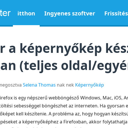
itthon
Ingyenes szoftver
Frissítés
r a képernyőkép kész
an (teljes oldal/egyé
 megosztva
Selena Thomas
nak nek
Képernyőkép
irefox is egy népszerű webböngésző Windows, Mac, iOS, A
letöltési sebességgel böngészhet az interneten. Ha gyorsan 
yőképet kell készítenie. A probléma az, hogy hogyan készít
péseket a képernyőképhez a Firefoxban, akkor folytathatja az