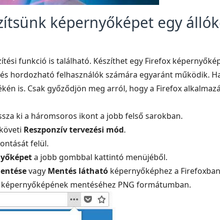
szítsünk képernyőképet egy álló
tési funkció is található. Készíthet egy Firefox képernyőkép
li és hordozható felhasználók számára egyaránt működik. H
kén is. Csak győződjön meg arról, hogy a Firefox alkalmazást
assza ki a háromsoros ikont a jobb felső sarokban.
követi
Reszponzív tervezési mód
.
ntását felül.
nyőképet
a jobb gombbal kattintó menüjéből.
mentése
vagy
Mentés látható
képernyőképhez a Firefoxban
x képernyőképének mentéséhez PNG formátumban.