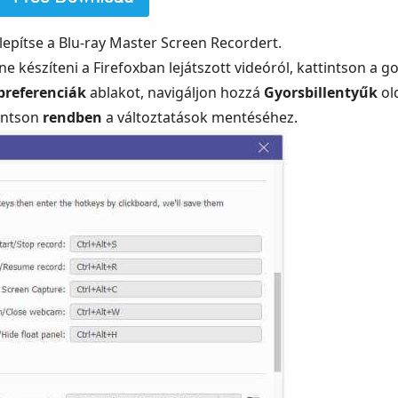
elepítse a Blu-ray Master Screen Recordert.
 készíteni a Firefoxban lejátszott videóról, kattintson a 
preferenciák
ablakot, navigáljon hozzá
Gyorsbillentyűk
old
intson
rendben
a változtatások mentéséhez.