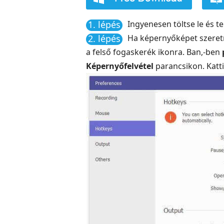
1. lépés
Ingyenesen töltse le és t
2. lépés
Ha képernyőképet szeretne
a felső fogaskerék ikonra. Ban,-ben
Képernyőfelvétel
parancsikon. Katt