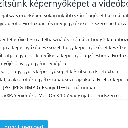
zítsünk képernyőképet a videóbó
lejátszás érdekében sokan inkább számítógépet használnak
y videót a Firefoxban, és megjegyzéseket is szeretne hoz
tver lehetővé teszi a felhasználók számára, hogy 2 különb
atja a képernyőkép eszközét, hogy képernyőképet készítsen
thatja a gyorsbillentyűket a képernyőrögzítéshez a Firefoxb
rnyőjéről vagy egyéni régiójáról.
ításait, hogy gyors képernyőképet készítsen a Firefoxban.
ilat, alakzatot és egyéb szabadkézi rajzokat a Firefox képe
it JPG, JPEG, BMP, GIF vagy TIFF formátumban.
sta/XP/Server és a Mac OS X 10.7 vagy újabb rendszerrel.