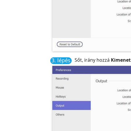
3. lépés
Sőt, irány hozzá
Kimenet