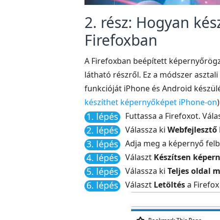
2. rész: Hogyan ké
Firefoxban
A Firefoxban beépített képernyőrögzí
látható részről. Ez a módszer aszta
funkcióját iPhone és Android készülé
készíthet képernyőképet iPhone-on
)
1. lépés
Futtassa a Firefoxot. Vál
2. lépés
Válassza ki
Webfejlesztő
3. lépés
Adja meg a képernyő felbo
4. lépés
Választ
Készítsen képer
5. lépés
Válassza ki
Teljes oldal 
6. lépés
Választ
Letöltés
a Firefo