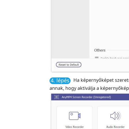
4. lépés
Ha képernyőképet szeretn
annak, hogy aktiválja a képernyőkép