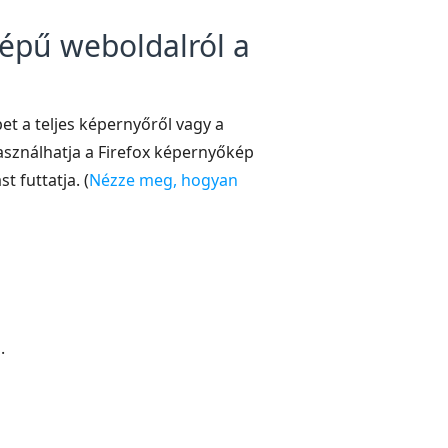
képű weboldalról a
et a teljes képernyőről vagy a
asználhatja a Firefox képernyőkép
 futtatja. (
Nézze meg, hogyan
.