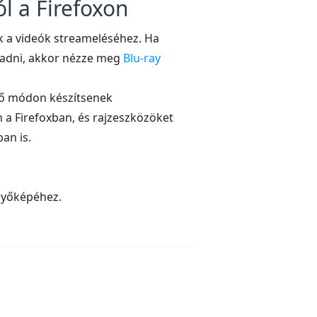
l a Firefoxon
 a videók streameléséhez. Ha
záadni, akkor nézze meg
Blu-ray
öző módon készítsenek
 a Firefoxban, és rajzeszközöket
an is.
rnyőképéhez.