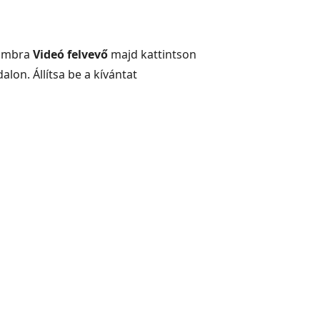
gombra
Videó felvevő
majd kattintson
alon. Állítsa be a kívántat