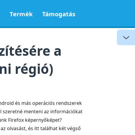
Termék
Támogatás
ítésére a
ni régió)
ndroid és más operációs rendszerek
el szeretné menteni az információkat
sünk Firefox képernyőképet?
 olvasást, és itt találhat két végső