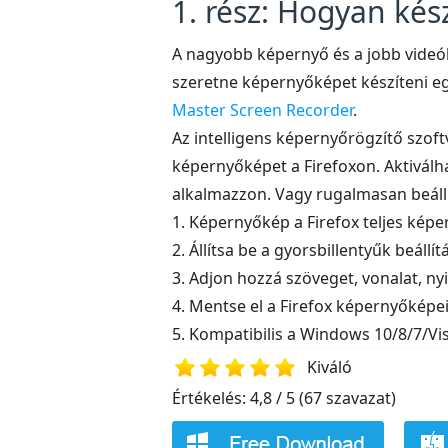
1. rész: Hogyan kés
A nagyobb képernyő és a jobb videó
szeretne képernyőképet készíteni eg
Master Screen Recorder
.
Az intelligens képernyőrögzítő szof
képernyőképet a Firefoxon. Aktiválh
alkalmazzon. Vagy rugalmasan beállí
1. Képernyőkép a Firefox teljes képe
2. Állítsa be a gyorsbillentyűk beáll
3. Adjon hozzá szöveget, vonalat, ny
4. Mentse el a Firefox képernyőképe
5. Kompatibilis a Windows 10/8/7/Vi
Kiváló
Értékelés: 4,8 / 5 (67 szavazat)
1
2
3
4
5