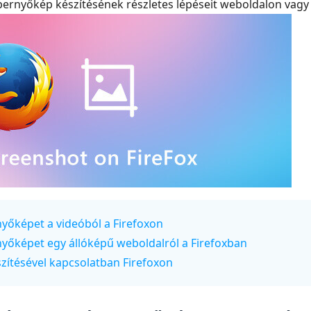
pernyőkép készítésének részletes lépéseit weboldalon vagy 
nyőképet a videóból a Firefoxon
nyőképet egy állóképű weboldalról a Firefoxban
szítésével kapcsolatban Firefoxon