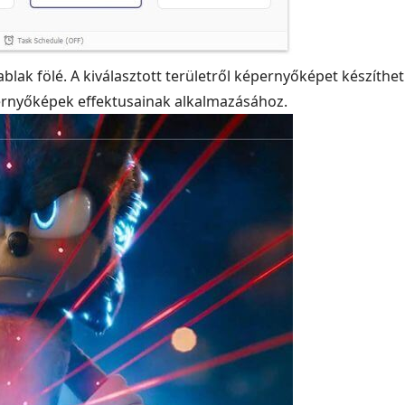
ablak fölé. A kiválasztott területről képernyőképet készíthet
ernyőképek effektusainak alkalmazásához.