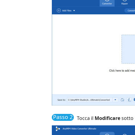
Passo 2
Tocca il
Modificare
sotto i