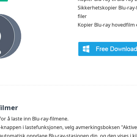
Sikkerhetskopier Blu-ray-fi
filer
Kopier Blu-ray hovedfilm el
filmer
or å laste inn Blu-ray-filmene.
r"-knappen i lastefunksjonen, velg avmerkingsboksen "Aktive
automatisk oppdage Blu-ray-stasjonen din, og den vises i k