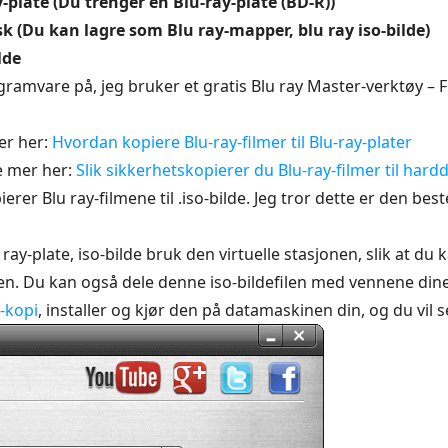
y-plate (Du trenger en Blu-ray-plate (BD-R))
isk (Du kan lagre som Blu ray-mapper, blu ray iso-bilde)
lde
ramvare på, jeg bruker et gratis Blu ray Master-verktøy – Fr
er her:
Hvordan kopiere Blu-ray-filmer til Blu-ray-plater
e mer her:
Slik sikkerhetskopierer du Blu-ray-filmer til hard
rer Blu ray-filmene til .iso-bilde. Jeg tror dette er den bes
lu ray-plate, iso-bilde bruk den virtuelle stasjonen, slik at du
en. Du kan også dele denne iso-bildefilen med vennene dine v
y-kopi
, installer og kjør den på datamaskinen din, og du vil 