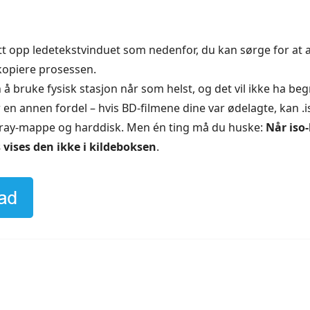
 opp ledetekstvinduet som nedenfor, du kan sørge for at al
 kopiere prosessen.
å bruke fysisk stasjon når som helst, og det vil ikke ha beg
ar en annen fordel – hvis BD-filmene dine var ødelagte, kan .is
Blu-ray-mappe og harddisk. Men én ting må du huske:
Når iso-
rs vises den ikke i kildeboksen
.