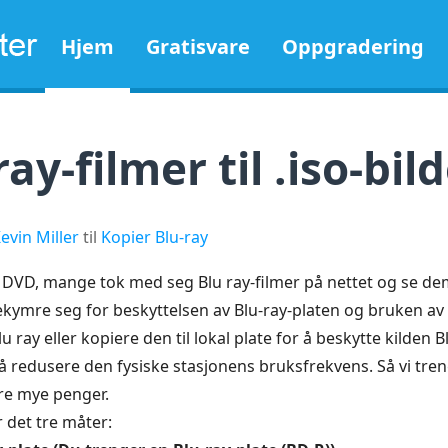
Hjem
Gratisvare
Oppgradering
ay-filmer til .iso-bild
evin Miller
til
Kopier Blu-ray
DVD, mange tok med seg Blu ray-filmer på nettet og se dem
kymre seg for beskyttelsen av Blu-ray-platen og bruken av 
u ray eller kopiere den til lokal plate for å beskytte kilden 
r å redusere den fysiske stasjonens bruksfrekvens. Så vi tr
are mye penger.
r det tre måter: