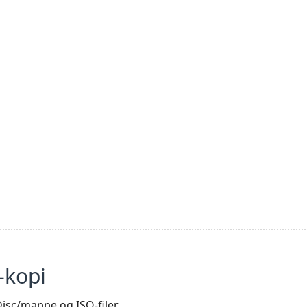
-kopi
 Disc/mappe og ISO-filer