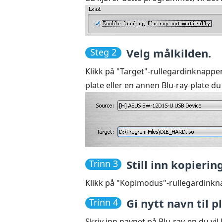
Velg målkilden.
Steg 2
Klikk på "Target"-rullegardinknappen 
plate eller en annen Blu-ray-plate d
Still inn kopieri
Trinn 3
Klikk på "Kopimodus"-rullegardinknap
Gi nytt navn til 
Trinn 4
Skriv inn navnet på Blu-ray-en du vil k