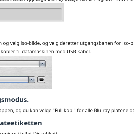
og velg iso-bilde, og velg deretter utgangsbanen for iso-bild
u kobler til datamaskinen med USB-kabel.
ngsmodus.
pen, og du kan velge "Full kopi" for alle Blu-ray-platene og
plateetiketten
opiere i feltet Disketikett.