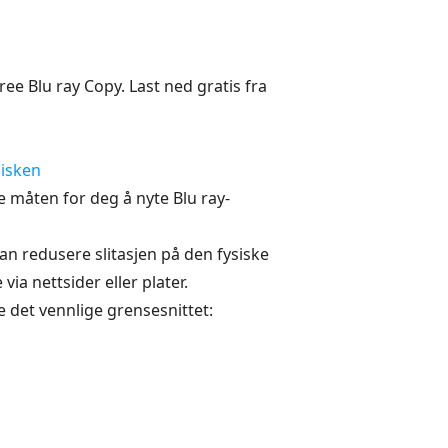
ee Blu ray Copy. Last ned gratis fra
disken
te måten for deg å nyte Blu ray-
 kan redusere slitasjen på den fysiske
ia nettsider eller plater.
se det vennlige grensesnittet: