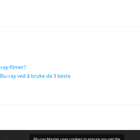
ray-filmer?
lu-ray ved å bruke de 3 beste
Blu-ray Master uses cookies to ensure you get the