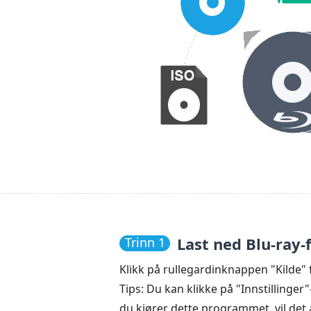
Last ned Blu-ray-
Trinn 1
Klikk på rullegardinknappen "Kilde" f
Tips: Du kan klikke på "Innstillinge
du kjører dette programmet, vil det 