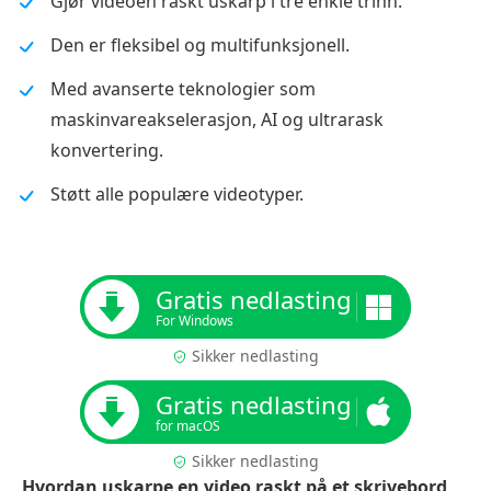
Gjør videoen raskt uskarp i tre enkle trinn.
Den er fleksibel og multifunksjonell.
Med avanserte teknologier som
maskinvareakselerasjon, AI og ultrarask
konvertering.
Støtt alle populære videotyper.
Gratis nedlasting
For Windows
Sikker nedlasting
Gratis nedlasting
for macOS
Sikker nedlasting
Hvordan uskarpe en video raskt på et skrivebord