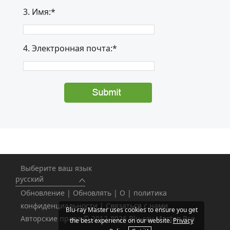
3. Имя:*
4. Электронная почта:*
Выберите ваш язык
русский
Обновление
|
Обновлять
|
О
|
политика
конфиденциальности
|
Связаться с нами
Blu-ray Master uses cookies to ensure you get
Авторские права © 2012-2026 Blu-ray Master. Все
the best experience on our website.
Privacy