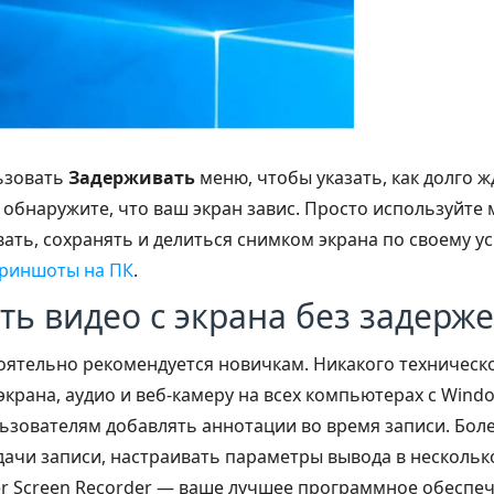
ьзовать
Задерживать
меню, чтобы указать, как долго 
ы обнаружите, что ваш экран завис. Просто используйте
вать, сохранять и делиться снимком экрана по своему 
криншоты на ПК
.
ать видео с экрана без задерж
оятельно рекомендуется новичкам. Никакого техническо
экрана, аудио и веб-камеру на всех компьютерах с Win
зователям добавлять аннотации во время записи. Боле
ачи записи, настраивать параметры вывода в несколько
ter Screen Recorder — ваше лучшее программное обеспеч