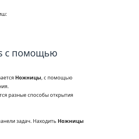
иш:
ws с помощью
вается
Ножницы
, с помощью
ния.
тся разные способы открытия
панели задач. Находить
Ножницы