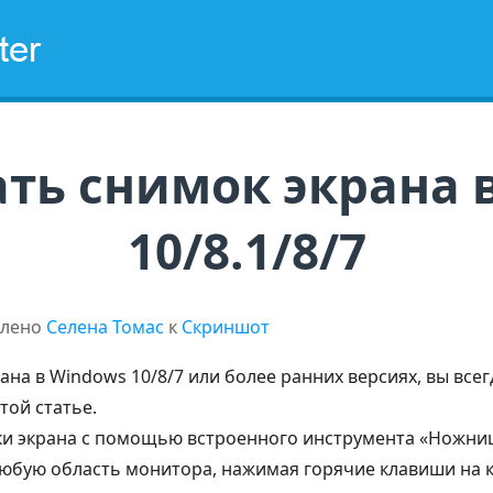
Дом
Бесплатное ПО
Обновление
Пр
ать снимок экрана 
10/8.1/8/7
влено
Селена Томас
к
Скриншот
рана в Windows 10/8/7 или более ранних версиях, вы все
той статье.
ки экрана с помощью встроенного инструмента «Ножниц
любую область монитора, нажимая горячие клавиши на к