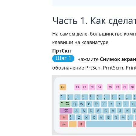
Часть 1. Как сдел
На самом деле, большинство комп
клавиши на клавиатуре.
ПртСкн
Шаг 1
нажмите
Снимок экра
обозначение PrtScn, PrntScrn, Print