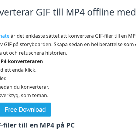
erterar GIF till MP4 offline me
mate
är det enklaste sättet att konvertera GIF-filer till en M
r av GIF på storyboarden. Skapa sedan en hel berättelse so
 ut och retuschera historien.
MP4-konverteraren
d ett enda klick.
er.
medan du konverterar.
usverktyg, som teman.
filer till en MP4 på PC