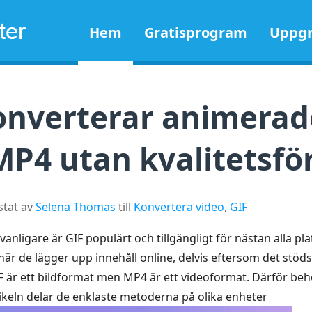
Hem
Gratisprogram
Uppgr
nverterar animerade
 MP4 utan kvalitetsfö
stat av
Selena Thomas
till
Konvertera video
,
GIF
lt vanligare är GIF populärt och tillgängligt för nästan alla 
r de lägger upp innehåll online, delvis eftersom det stöds
F är ett bildformat men MP4 är ett videoformat. Därför behöv
tikeln delar de enklaste metoderna på olika enheter