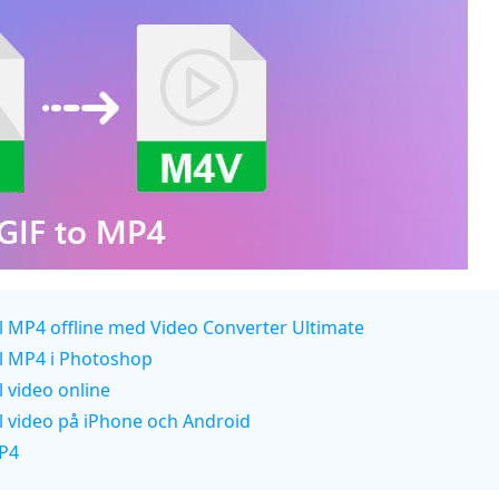
ll MP4 offline med Video Converter Ultimate
ll MP4 i Photoshop
l video online
ll video på iPhone och Android
MP4