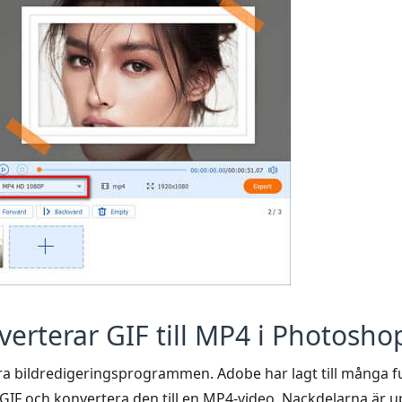
erterar GIF till MP4 i Photosho
a bildredigeringsprogrammen. Adobe har lagt till många fu
GIF och konvertera den till en MP4-video. Nackdelarna är u