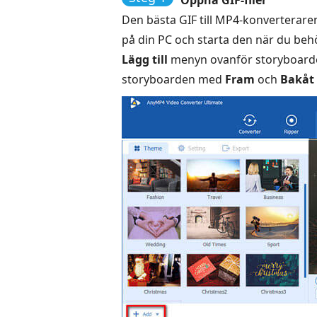
Öppna GIF-filer
Den bästa GIF till MP4-konverteraren
på din PC och starta den när du behöv
Lägg till
menyn ovanför storyboarden
storyboarden med
Fram
och
Bakåt