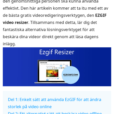
den genomsnittliga personen ska kunna använda
effektivt. Den här artikeln kommer att ta itu med ett av
de bästa gratis videoredigeringsverktygen, den
EZGIF
video resizer
. Tillsammans med detta, lär dig det
fantastiska alternativa lösningsverktyget för att
beskära dina videor direkt genom att läsa dagens
inlägg.
Del 1: Enkelt sätt att använda EzGIF för att ändra
storlek på video online
Del 2: Ett alternativt sätt att beskära video offline