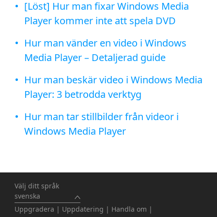
[Löst] Hur man fixar Windows Media
Player kommer inte att spela DVD
Hur man vänder en video i Windows
Media Player – Detaljerad guide
Hur man beskär video i Windows Media
Player: 3 betrodda verktyg
Hur man tar stillbilder från videor i
Windows Media Player
Välj ditt språk
svenska
Uppgradera
|
Uppdatering
|
Handla om
|