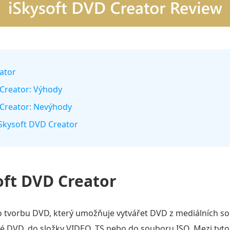
eator
 Creator: Výhody
 Creator: Nevýhody
 iSkysoft DVD Creator
oft DVD Creator
o tvorbu DVD, který umožňuje vytvářet DVD z mediálních so
ké DVD, do složky VIDEO_TS nebo do souboru ISO. Mezi tyto