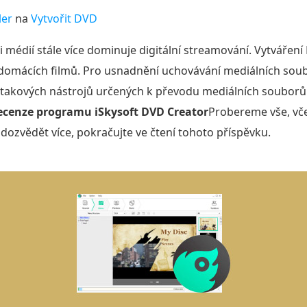
ler
na
Vytvořit DVD
 médií stále více dominuje digitální streamování. Vytvářen
domácích filmů. Pro usnadnění uchovávání mediálních soubo
z takových nástrojů určených k převodu mediálních souborů
ecenze programu iSkysoft DVD Creator
Probereme vše, vče
 dozvědět více, pokračujte ve čtení tohoto příspěvku.