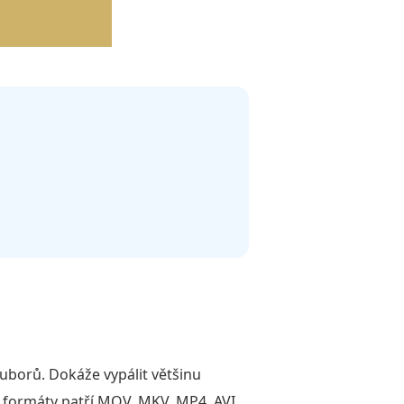
uborů. Dokáže vypálit většinu
 formáty patří MOV, MKV, MP4, AVI,