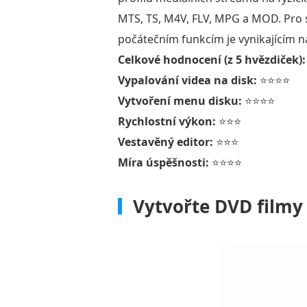
MTS, TS, M4V, FLV, MPG a MOD. Pro s
počátečním funkcím je vynikajícím n
Celkové hodnocení (z 5 hvězdiček):
Vypalování videa na disk:
⭐⭐⭐⭐
Vytvoření menu disku:
⭐⭐⭐⭐
Rychlostní výkon:
⭐⭐⭐
Vestavěný editor:
⭐⭐⭐
Míra úspěšnosti:
⭐⭐⭐⭐
Vytvořte DVD filmy 