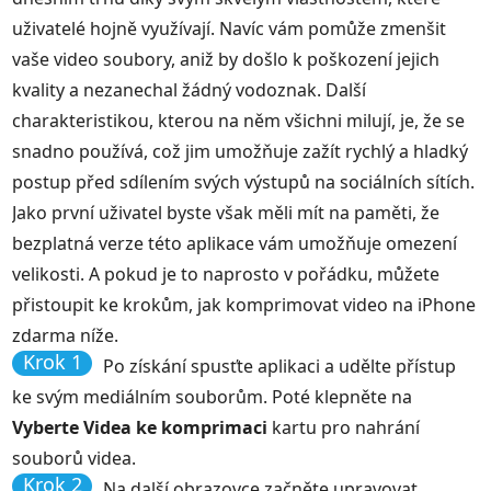
uživatelé hojně využívají. Navíc vám pomůže zmenšit
vaše video soubory, aniž by došlo k poškození jejich
kvality a nezanechal žádný vodoznak. Další
charakteristikou, kterou na něm všichni milují, je, že se
snadno používá, což jim umožňuje zažít rychlý a hladký
postup před sdílením svých výstupů na sociálních sítích.
Jako první uživatel byste však měli mít na paměti, že
bezplatná verze této aplikace vám umožňuje omezení
velikosti. A pokud je to naprosto v pořádku, můžete
přistoupit ke krokům, jak komprimovat video na iPhone
zdarma níže.
Krok 1
Po získání spusťte aplikaci a udělte přístup
ke svým mediálním souborům. Poté klepněte na
Vyberte Videa ke komprimaci
kartu pro nahrání
souborů videa.
Krok 2
Na další obrazovce začněte upravovat