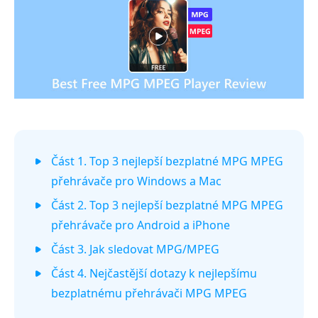
Část 1. Top 3 nejlepší bezplatné MPG MPEG
přehrávače pro Windows a Mac
Část 2. Top 3 nejlepší bezplatné MPG MPEG
přehrávače pro Android a iPhone
Část 3. Jak sledovat MPG/MPEG
Část 4. Nejčastější dotazy k nejlepšímu
bezplatnému přehrávači MPG MPEG