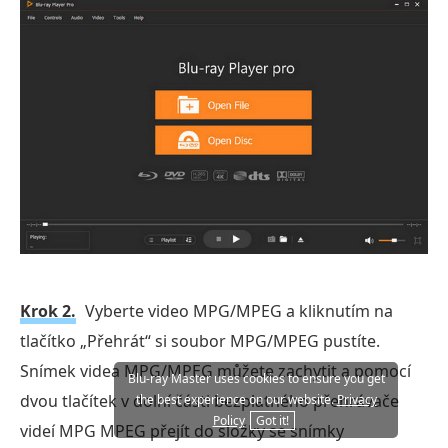
Krok 2.
Vyberte video MPG/MPEG a kliknutím na
tlačítko „Přehrát“ si soubor MPG/MPEG pustíte.
Snímek videa MPG/MPEG můžete zachytit a pomocí
Blu-ray Master uses cookies to ensure you get
dvou tlačítek v dolní části bezplatného přehrávače
the best experience on our website.
Privacy
Policy
Got it!
videí MPG MPEG přejít do složky se snímky