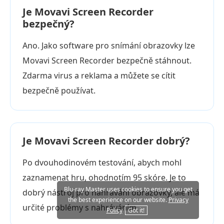
Je Movavi Screen Recorder
bezpečný?
Ano. Jako software pro snímání obrazovky lze
Movavi Screen Recorder bezpečně stáhnout.
Zdarma virus a reklama a můžete se cítit
bezpečně používat.
Je Movavi Screen Recorder dobrý?
Po dvouhodinovém testování, abych mohl
zaznamenat hru, ohodnotím 95 skóre. Je to
Blu-ray Master uses cookies to ensure you get
dobrý nástroj pro nahrávání obrazovky, ale má
the best experience on our website.
Privacy
určité problémy s nahráváním.
Policy
Got it!