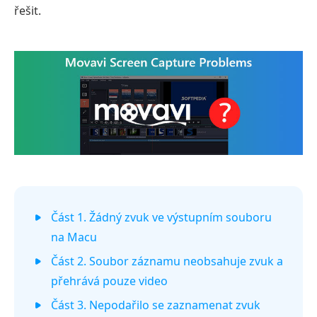
řešit.
Část 1. Žádný zvuk ve výstupním souboru
na Macu
Část 2. Soubor záznamu neobsahuje zvuk a
přehrává pouze video
Část 3. Nepodařilo se zaznamenat zvuk