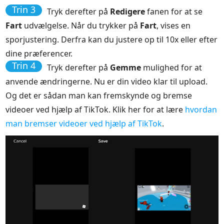
Trin 3
Tryk derefter på
Redigere
fanen for at se
Fart
udvælgelse. Når du trykker på
Fart
, vises en
sporjustering. Derfra kan du justere op til 10x eller efter
dine præferencer.
Trin 4
Tryk derefter på
Gemme
mulighed for at
anvende ændringerne. Nu er din video klar til upload.
Og det er sådan man kan fremskynde og bremse
videoer ved hjælp af TikTok. Klik her for at lære
hvordan
man bremser videoer ved hjælp af TikTok
.