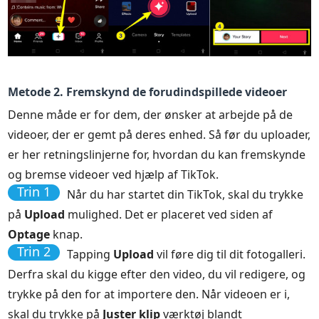
Metode 2. Fremskynd de forudindspillede videoer
Denne måde er for dem, der ønsker at arbejde på de
videoer, der er gemt på deres enhed. Så før du uploader,
er her retningslinjerne for, hvordan du kan fremskynde
og bremse videoer ved hjælp af TikTok.
Trin 1
Når du har startet din TikTok, skal du trykke
på
Upload
mulighed. Det er placeret ved siden af
Optage
knap.
Trin 2
Tapping
Upload
vil føre dig til dit fotogalleri.
Derfra skal du kigge efter den video, du vil redigere, og
trykke på den for at importere den. Når videoen er i,
skal du trykke på
Juster klip
værktøj blandt