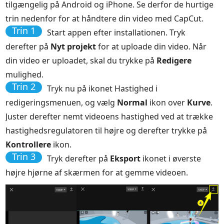
tilgængelig på Android og iPhone. Se derfor de hurtige
trin nedenfor for at håndtere din video med CapCut.
Trin 1
Start appen efter installationen. Tryk
derefter på
Nyt projekt
for at uploade din video. Når
din video er uploadet, skal du trykke på
Redigere
mulighed.
Trin 2
Tryk nu på ikonet Hastighed i
redigeringsmenuen, og vælg
Normal
ikon over
Kurve
.
Juster derefter nemt videoens hastighed ved at trække
hastighedsregulatoren til højre og derefter trykke på
Kontrollere
ikon.
Trin 3
Tryk derefter på
Eksport
ikonet i øverste
højre hjørne af skærmen for at gemme videoen.