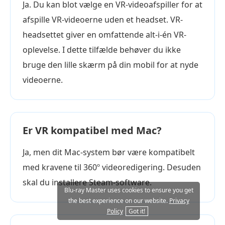
Ja. Du kan blot vælge en VR-videoafspiller for at
afspille VR-videoerne uden et headset. VR-
headsettet giver en omfattende alt-i-én VR-
oplevelse. I dette tilfælde behøver du ikke
bruge den lille skærm på din mobil for at nyde
videoerne.
Er VR kompatibel med Mac?
Ja, men dit Mac-system bør være kompatibelt
med kravene til 360º videoredigering. Desuden
skal du installere Steam-software.
Blu-ray Master uses cookies to ensure you get
the best experience on our website.
Privacy
Policy
Got it!