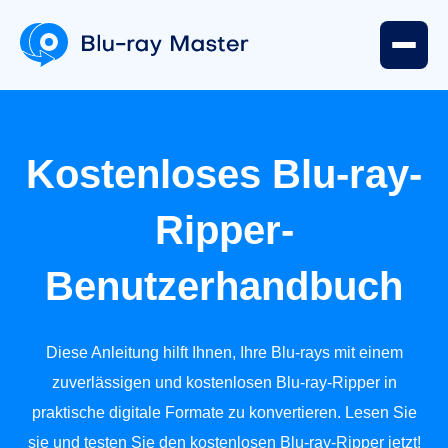
Benutzerhandbuch
Kostenloses Blu-ray-
Ripper-
Teil
1.
Benutzerhandbuch
Vorbereitung
Teil
Diese Anleitung hilft Ihnen, Ihre Blu-rays mit einem
2.
zuverlässigen und kostenlosen Blu-ray-Ripper in
Blu-
praktische digitale Formate zu konvertieren. Lesen Sie
ray
sie und testen Sie den kostenlosen Blu-ray-Ripper jetzt!