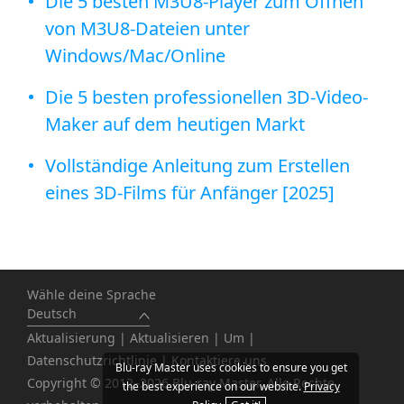
Die 5 besten M3U8-Player zum Öffnen
von M3U8-Dateien unter
Windows/Mac/Online
Die 5 besten professionellen 3D-Video-
Maker auf dem heutigen Markt
Vollständige Anleitung zum Erstellen
eines 3D-Films für Anfänger [2025]
Wähle deine Sprache
Deutsch
Aktualisierung
|
Aktualisieren
|
Um
|
Datenschutzrichtlinie
|
Kontaktiere uns
Blu-ray Master uses cookies to ensure you get
Copyright © 2012–2026 Blu-ray Master. Alle Rechte
the best experience on our website.
Privacy