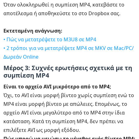
Όταν ολοκληρωθεί η συμπίεση MP4, κατεβάστε το
αποτέλεσμα ή αποθηκεύστε το στο Dropbox σας.
Εκτεταμένη ανάγνωση:
• Πώς να μετατρέψετε το M3U8 σε MP4
• 2 τρόποι για να μετατρέψετε MP4 σε MKV σε Mac/PC/
Δωρεάν Online
Μέρος 3: Συχνές ερωτήσεις σχετικά με τη
συμπίεση MP4
Είναι το αρχείο AVI μικρότερο από το MP4;
Όχι, το AVI είναι μορφή βίντεο χωρίς συμπίεση ενώ το
MP4 είναι μορφή βίντεο με απώλειες. Επομένως, το
αρχείο AVI είναι μεγαλύτερο από το MP4 στην ίδια
κατάσταση. Κατά τη συμπίεση MP4, δεν πρέπει να
επιλέξετε AVI ως μορφή εξόδου.
Πώς μπορώ να μειώσω το μέγεθος ενός βίντεο MP4;