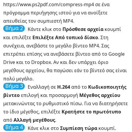
https://www.ps2pdf.com/compress-mp4 σε ένα
πρόγραμμα περιήγησης ιστού για να ανοίξετε
απευθείας τον συμπιεστή MP4.
Βήμα 2
Κάντε κλικ στο
Πρόσθεσε αρχεία
κουμπί
και επιλέξτε
Επιλέξτε Από τοπικό δίσκο
. Στη
συνέχεια, ανεβάστε το μεγάλο βίντεο MP4. Σας
επιτρέπει επίσης να ανεβάσετε βίντεο από το Google
Drive και το Dropbox. Αν και δεν υπάρχει όριο
μεγέθους αρχείου, θα παγώσει εάν το βίντεό σας είναι
πολύ μεγάλο.
Βήμα 3
Εναλλαγή σε
H.264
από το
Κωδικοποιητής
βίντεο
επιλογή και προσαρμογή
Μέγεθος αρχείου
μετακινώντας το ρυθμιστικό πίσω. Για να διατηρήσετε
το ίδιο μέγεθος, επιλέξτε
Κρατήστε το πρωτότυπο
από
Αλλαγή μεγέθους
.
Βήμα 4
Κάνε κλικ στο
Συμπίεση τώρα
κουμπί.