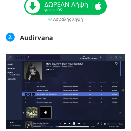
ΔΩΡΕΑΝ Λήψη
για macOS
Ασφαλής λήψη
Audirvana
2.