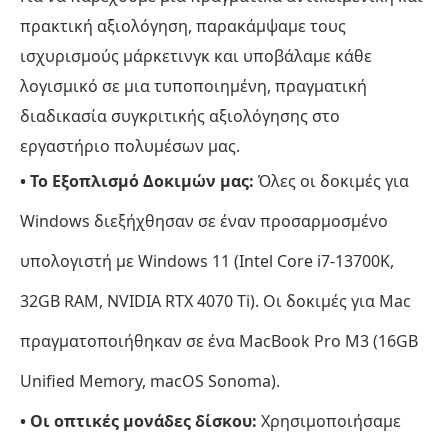
ray
πρακτική αξιολόγηση, παρακάμψαμε τους
Μέρος
ισχυρισμούς μάρκετινγκ και υποβάλαμε κάθε
2.
λογισμικό σε μια τυποποιημένη, πραγματική
Τα
διαδικασία συγκριτικής αξιολόγησης στο
καλύτερα
εργαστήριο πολυμέσων μας.
Blu-
• Το Εξοπλισμό Δοκιμών μας:
Όλες οι δοκιμές για
ray
Rippers
Windows διεξήχθησαν σε έναν προσαρμοσμένο
για
υπολογιστή με Windows 11 (Intel Core i7-13700K,
Windows
32GB RAM, NVIDIA RTX 4070 Ti). Οι δοκιμές για Mac
Μέρος
3.
πραγματοποιήθηκαν σε ένα MacBook Pro M3 (16GB
Τα
Unified Memory, macOS Sonoma).
καλύτερα
Blu-
• Οι οπτικές μονάδες δίσκου:
Χρησιμοποιήσαμε
ray