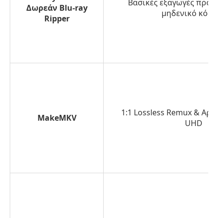
Βασικές εξαγωγές προφ
Δωρεάν Blu-ray
μηδενικό κόστ
Ripper
1:1 Lossless Remux & Αρχ
MakeMKV
UHD