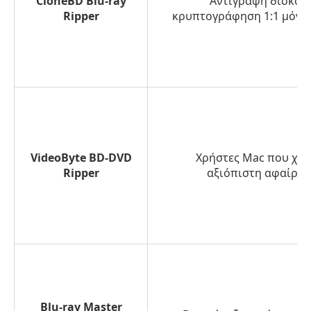
CloneBD Blu-ray
Αντιγραφή δίσκου
Ripper
κρυπτογράφηση 1:1 μόνο
VideoByte BD-DVD
Χρήστες Mac που χρε
Ripper
αξιόπιστη αφαίρε
Blu-ray Master