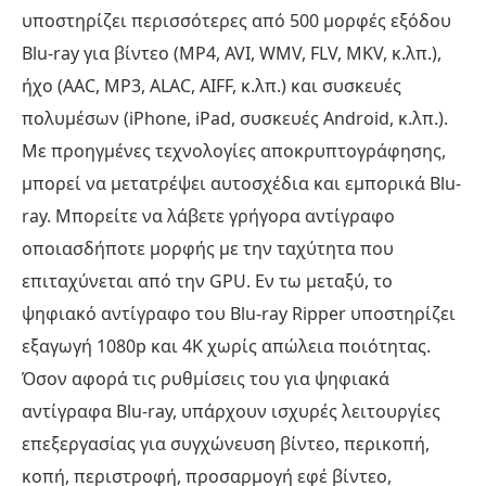
υποστηρίζει περισσότερες από 500 μορφές εξόδου
Blu-ray για βίντεο (MP4, AVI, WMV, FLV, MKV, κ.λπ.),
ήχο (AAC, MP3, ALAC, AIFF, κ.λπ.) και συσκευές
πολυμέσων (iPhone, iPad, συσκευές Android, κ.λπ.).
Με προηγμένες τεχνολογίες αποκρυπτογράφησης,
μπορεί να μετατρέψει αυτοσχέδια και εμπορικά Blu-
ray. Μπορείτε να λάβετε γρήγορα αντίγραφο
οποιασδήποτε μορφής με την ταχύτητα που
επιταχύνεται από την GPU. Εν τω μεταξύ, το
ψηφιακό αντίγραφο του Blu-ray Ripper υποστηρίζει
εξαγωγή 1080p και 4K χωρίς απώλεια ποιότητας.
Όσον αφορά τις ρυθμίσεις του για ψηφιακά
αντίγραφα Blu-ray, υπάρχουν ισχυρές λειτουργίες
επεξεργασίας για συγχώνευση βίντεο, περικοπή,
κοπή, περιστροφή, προσαρμογή εφέ βίντεο,