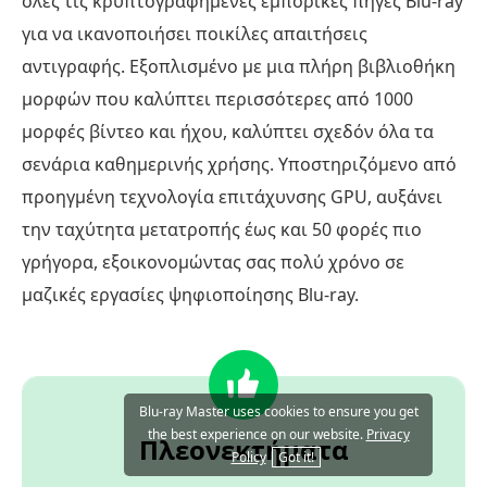
όλες τις κρυπτογραφημένες εμπορικές πηγές Blu-ray
για να ικανοποιήσει ποικίλες απαιτήσεις
αντιγραφής. Εξοπλισμένο με μια πλήρη βιβλιοθήκη
μορφών που καλύπτει περισσότερες από 1000
μορφές βίντεο και ήχου, καλύπτει σχεδόν όλα τα
σενάρια καθημερινής χρήσης. Υποστηριζόμενο από
προηγμένη τεχνολογία επιτάχυνσης GPU, αυξάνει
την ταχύτητα μετατροπής έως και 50 φορές πιο
γρήγορα, εξοικονομώντας σας πολύ χρόνο σε
μαζικές εργασίες ψηφιοποίησης Blu-ray.
Blu-ray Master uses cookies to ensure you get
the best experience on our website.
Privacy
Πλεονεκτήματα
Policy
Got it!