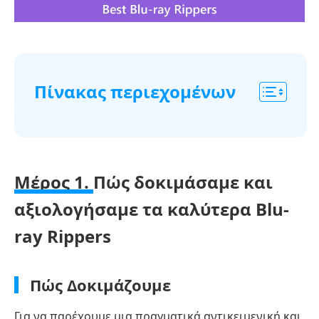
Πίνακας περιεχομένων
Μέρος
1.
Πώς
Μέρος 1.
Πώς δοκιμάσαμε και
δοκιμάσαμε
αξιολογήσαμε τα καλύτερα Blu-
και
αξιολογήσαμε
ray Rippers
τους
καλύτερους
Πώς Δοκιμάζουμε
αντιγραφείς
Blu-
Για να παρέχουμε μια πραγματικά αντικειμενική και