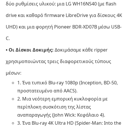
δύο ρυθμίσεις υλικού: μια LG WH16NS40 (με flash
Rippers
για
drive και καθαρό firmware LibreDrive για δίσκους 4K
Mac
UHD) και μια φορητή Pioneer BDR-XD07B μέσω USB-
Μέρος
C.
4.
Πώς
• Οι Δίσκοι Δοκιμής:
Δοκιμάσαμε κάθε ripper
να
χρησιμοποιώντας τρεις διαφορετικούς τύπους
αντιγράψετε
εύκολα
μέσων:
δίσκους
1. Ένα τυπικό Blu-ray 1080p (Inception, BD-50,
Blu-
προστατευμένο από AACS).
ray
2. Μια νεότερη εμπορική κυκλοφορία με
περίπλοκη συσκότιση της λίστας
αναπαραγωγής (John Wick: Κεφάλαιο 4).
3. Ένα Blu-ray 4K Ultra HD (Spider-Man: Into the