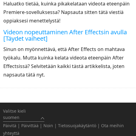
Haluatko tietää, kuinka pikakelataan videota eteenpäin
Premiere-sovelluksessa? Napsauta sitten tätä viestiä
oppiaksesi menettelystä!
Videon nopeuttaminen After Effectsin avulla
[Täydet vaiheet]
Sinun on myönnettävä, että After Effects on mahtava
työkalu. Mutta kuinka kelata videota eteenpäin After
Effectsissä? Selvitetään kaikki tästä artikkelista, joten
napsauta tätä nyt.
Valitse kieli
suomen
Päivitä
|
Päivittää
|
Noin
|
Tietosuojakäytäntö
|
Ota meihin
yhteyttä