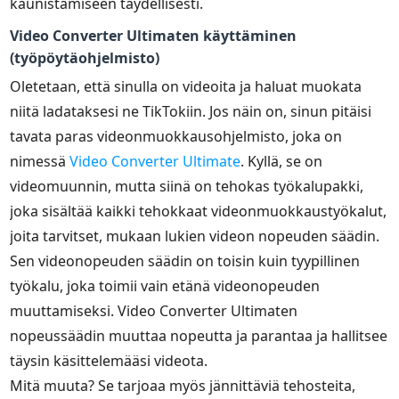
kaunistamiseen täydellisesti.
Video Converter Ultimaten käyttäminen
(työpöytäohjelmisto)
Oletetaan, että sinulla on videoita ja haluat muokata
niitä ladataksesi ne TikTokiin. Jos näin on, sinun pitäisi
tavata paras videonmuokkausohjelmisto, joka on
nimessä
Video Converter Ultimate
. Kyllä, se on
videomuunnin, mutta siinä on tehokas työkalupakki,
joka sisältää kaikki tehokkaat videonmuokkaustyökalut,
joita tarvitset, mukaan lukien videon nopeuden säädin.
Sen videonopeuden säädin on toisin kuin tyypillinen
työkalu, joka toimii vain etänä videonopeuden
muuttamiseksi. Video Converter Ultimaten
nopeussäädin muuttaa nopeutta ja parantaa ja hallitsee
täysin käsittelemääsi videota.
Mitä muuta? Se tarjoaa myös jännittäviä tehosteita,