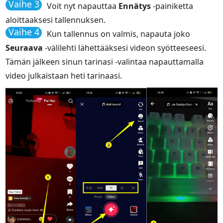
Vaihe 3
Voit nyt napauttaa
Ennätys
-painiketta
aloittaaksesi tallennuksen.
Vaihe 4
Kun tallennus on valmis, napauta joko
Seuraava
-välilehti lähettääksesi videon syötteeseesi.
Tämän jälkeen sinun tarinasi -valintaa napauttamalla
video julkaistaan heti tarinaasi.