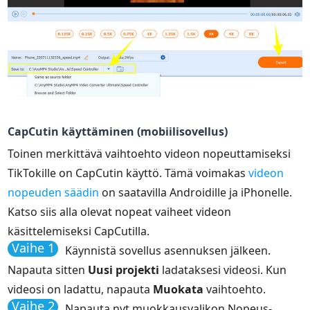
CapCutin käyttäminen (mobiilisovellus)
Toinen merkittävä vaihtoehto videon nopeuttamiseksi
TikTokille on CapCutin käyttö. Tämä voimakas
videon
nopeuden säädin
on saatavilla Androidille ja iPhonelle.
Katso siis alla olevat nopeat vaiheet videon
käsittelemiseksi CapCutilla.
Vaihe 1
Käynnistä sovellus asennuksen jälkeen.
Napauta sitten
Uusi projekti
ladataksesi videosi. Kun
videosi on ladattu, napauta
Muokata
vaihtoehto.
Vaihe 2
Napauta nyt muokkausvalikon Nopeus-