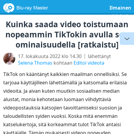
Ilmainen
ohjelmist
Kuinka saada video toistumaan
nopeammin TikTokin avulla sen
ominaisuudella [ratkaistu]
17. lokakuuta 2022 klo 14.30
lähettänyt
Selena Thomas
kohtaan
Editoi videota
TikTok on kääntänyt kaikkien maailman onnellisiksi. Se
tarjoaa käyttäjilleen lähettämällä ja katsomalla erilaisia
videoita. Ja aivan kuten muutkin sosiaalisen median
alustat, monia kehotetaan luomaan viihdyttäviä
videopostauksia katsojien tavoittamiseksi suosion ja
taloudellisten syiden vuoksi. Koska mitä enemmän
katselukertoja, sitä korkeammat tulot TikTok antaisi
käyttäjälle. Tämän mukaisesti videon nopeuden