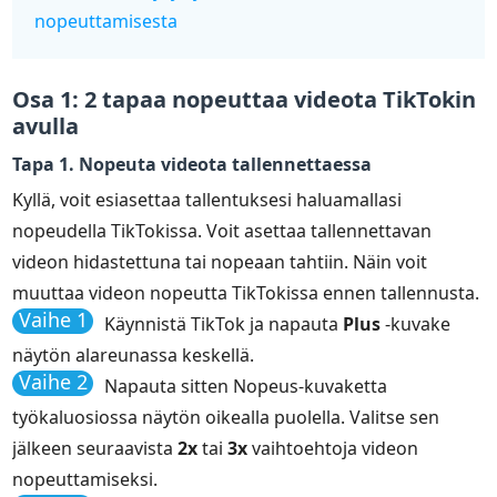
nopeuttamisesta
Osa 1: 2 tapaa nopeuttaa videota TikTokin
avulla
Tapa 1. Nopeuta videota tallennettaessa
Kyllä, voit esiasettaa tallentuksesi haluamallasi
nopeudella TikTokissa. Voit asettaa tallennettavan
videon hidastettuna tai nopeaan tahtiin. Näin voit
muuttaa videon nopeutta TikTokissa ennen tallennusta.
Vaihe 1
Käynnistä TikTok ja napauta
Plus
-kuvake
näytön alareunassa keskellä.
Vaihe 2
Napauta sitten Nopeus-kuvaketta
työkaluosiossa näytön oikealla puolella. Valitse sen
jälkeen seuraavista
2x
tai
3x
vaihtoehtoja videon
nopeuttamiseksi.