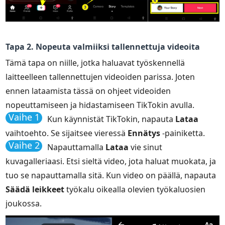
Tapa 2. Nopeuta valmiiksi tallennettuja videoita
Tämä tapa on niille, jotka haluavat työskennellä
laitteelleen tallennettujen videoiden parissa. Joten
ennen lataamista tässä on ohjeet videoiden
nopeuttamiseen ja hidastamiseen TikTokin avulla.
Vaihe 1
Kun käynnistät TikTokin, napauta
Lataa
vaihtoehto. Se sijaitsee vieressä
Ennätys
-painiketta.
Vaihe 2
Napauttamalla
Lataa
vie sinut
kuvagalleriaasi. Etsi sieltä video, jota haluat muokata, ja
tuo se napauttamalla sitä. Kun video on päällä, napauta
Säädä leikkeet
työkalu oikealla olevien työkaluosien
joukossa.