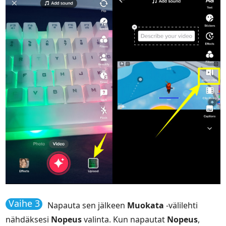
Vaihe 3
Napauta sen jälkeen
Muokata
-välilehti
nähdäksesi
Nopeus
valinta. Kun napautat
Nopeus
,