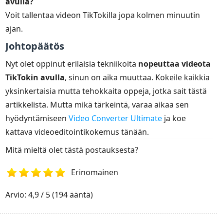
avulla?
Voit tallentaa videon TikTokilla jopa kolmen minuutin
ajan.
Johtopäätös
Nyt olet oppinut erilaisia tekniikoita
nopeuttaa videota
TikTokin avulla
, sinun on aika muuttaa. Kokeile kaikkia
yksinkertaisia mutta tehokkaita oppeja, jotka sait tästä
artikkelista. Mutta mikä tärkeintä, varaa aikaa sen
hyödyntämiseen
Video Converter Ultimate
ja koe
kattava videoeditointikokemus tänään.
Mitä mieltä olet tästä postauksesta?
Erinomainen
1
2
3
4
5
Arvio: 4,9 / 5 (194 ääntä)