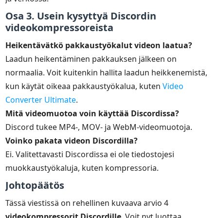
Osa 3. Usein kysyttyä Discordin
videokompressoreista
Heikentävätkö pakkaustyökalut videon laatua?
Laadun heikentäminen pakkauksen jälkeen on
normaalia. Voit kuitenkin hallita laadun heikkenemistä,
kun käytät oikeaa pakkaustyökalua, kuten
Video
Converter Ultimate
.
Mitä videomuotoa voin käyttää Discordissa?
Discord tukee MP4-, MOV- ja WebM-videomuotoja.
Voinko pakata videon Discordilla?
Ei. Valitettavasti Discordissa ei ole tiedostojesi
muokkaustyökaluja, kuten kompressoria.
Johtopäätös
Tässä viestissä on rehellinen kuvaava arvio 4
videokompressorit Discordille
. Voit nyt luottaa