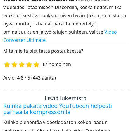
videoidesi lataamiseen Discordiin, koska tiedät, mitkä
työkalut kestävät pakkaamisen hyvin. Jokainen niistä on
hyvä, mutta jos haluat parasta menettelyn,
ominaisuuksien ja työkalujen suhteen, valitse
Video
Converter Ultimate
.
Mitä mieltä olet tästä postauksesta?
Erinomainen
1
2
3
4
5
Arvio: 4,8 / 5 (443 ääntä)
Lisää lukemista
Kuinka pakata video YouTubeen helposti
parhaalla kompressorilla
Kuinka pienentää videotiedoston kokoa laadun
heikkenemättä? Kuinka pakata video YouTubeen