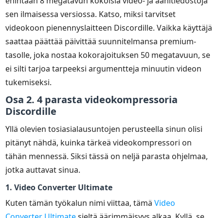
enintään 8 megatavun kokoisia video- ja äänitiedostoja
sen ilmaisessa versiossa. Katso, miksi tarvitset
videokoon pienennyslaitteen Discordille. Vaikka käyttäjä
saattaa päättää päivittää suunnitelmansa premium-
tasolle, joka nostaa kokorajoituksen 50 megatavuun, se
ei silti tarjoa tarpeeksi argumentteja minuutin videon
tukemiseksi.
Osa 2. 4 parasta videokompressoria
Discordille
Yllä olevien tosiasialausuntojen perusteella sinun olisi
pitänyt nähdä, kuinka tärkeä videokompressori on
tähän mennessä. Siksi tässä on neljä parasta ohjelmaa,
jotka auttavat sinua.
1. Video Converter Ultimate
Kuten tämän työkalun nimi viittaa, tämä
Video
Converter Ultimate
sieltä äärimmäisyys alkaa. Kyllä, se