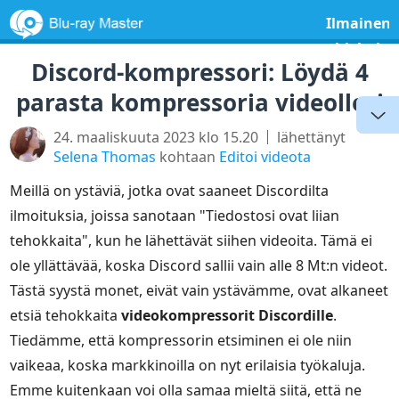
Ilmainen
ohjelmist
Discord-kompressori: Löydä 4
parasta kompressoria videollesi
24. maaliskuuta 2023 klo 15.20
lähettänyt
Selena Thomas
kohtaan
Editoi videota
Meillä on ystäviä, jotka ovat saaneet Discordilta
ilmoituksia, joissa sanotaan "Tiedostosi ovat liian
tehokkaita", kun he lähettävät siihen videoita. Tämä ei
ole yllättävää, koska Discord sallii vain alle 8 Mt:n videot.
Tästä syystä monet, eivät vain ystävämme, ovat alkaneet
etsiä tehokkaita
videokompressorit Discordille
.
Tiedämme, että kompressorin etsiminen ei ole niin
vaikeaa, koska markkinoilla on nyt erilaisia työkaluja.
Emme kuitenkaan voi olla samaa mieltä siitä, että ne