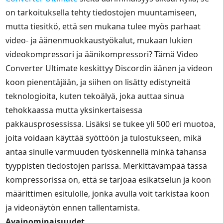
on tarkoituksella tehty tiedostojen muuntamiseen,
mutta tiesitkö, että sen mukana tulee myös parhaat
video- ja äänenmuokkaustyökalut, mukaan lukien
videokompressori ja äänikompressori? Tämä Video
Converter Ultimate keskittyy Discordin äänen ja videon
koon pienentäjään, ja siihen on lisätty edistyneitä
teknologioita, kuten tekoälyä, joka auttaa sinua
tehokkaassa mutta yksinkertaisessa
pakkausprosessissa. Lisäksi se tukee yli 500 eri muotoa,
joita voidaan käyttää syöttöön ja tulostukseen, mikä
antaa sinulle varmuuden työskennellä minkä tahansa
tyyppisten tiedostojen parissa. Merkittävämpää tässä
kompressorissa on, että se tarjoaa esikatselun ja koon
määrittimen esitulolle, jonka avulla voit tarkistaa koon
ja videonäytön ennen tallentamista.
Avainominaisuudet