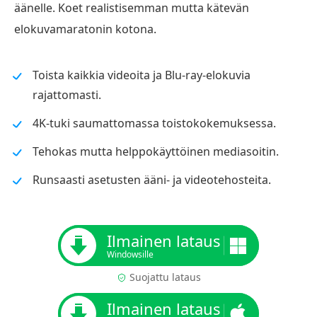
äänelle. Koet realistisemman mutta kätevän
elokuvamaratonin kotona.
Toista kaikkia videoita ja Blu-ray-elokuvia
rajattomasti.
4K-tuki saumattomassa toistokokemuksessa.
Tehokas mutta helppokäyttöinen mediasoitin.
Runsaasti asetusten ääni- ja videotehosteita.
Ilmainen lataus
Windowsille
Suojattu lataus
Ilmainen lataus