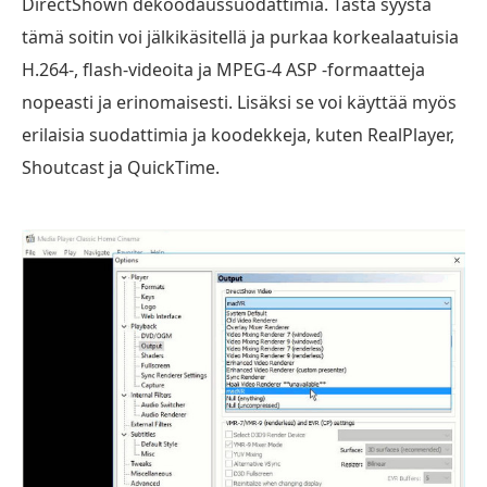
DirectShown dekoodaussuodattimia. Tästä syystä
tämä soitin voi jälkikäsitellä ja purkaa korkealaatuisia
H.264-, flash-videoita ja MPEG-4 ASP -formaatteja
nopeasti ja erinomaisesti. Lisäksi se voi käyttää myös
erilaisia suodattimia ja koodekkeja, kuten RealPlayer,
Shoutcast ja QuickTime.