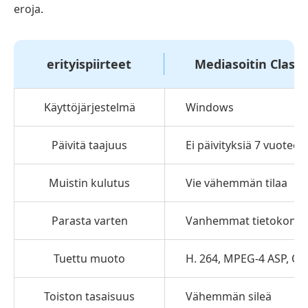
eroja.
erityispiirteet
Mediasoitin Classi
Käyttöjärjestelmä
Windows
Päivitä taajuus
Ei päivityksiä 7 vuoteen
Muistin kulutus
Vie vähemmän tilaa
Parasta varten
Vanhemmat tietokonee
Tuettu muoto
H. 264, MPEG-4 ASP, OG
Toiston tasaisuus
Vähemmän sileä