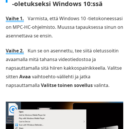
-oletukseksi Windows 10:ssä
Vaihe 1.
Varmista, että Windows 10 -tietokoneessasi
on MPC-HC-ohjelmisto. Muussa tapauksessa sinun on
asennettava se ensin.
Vaihe 2.
Kun se on asennettu, tee siitä oletussoitin
avaamalla mitä tahansa videotiedostoa ja
napsauttamalla sitä hiiren kakkospainikkeella. Valitse
sitten
Avaa
vaihtoehto-välilehti ja jatka
napsauttamalla
Valitse toinen sovellus
valinta.