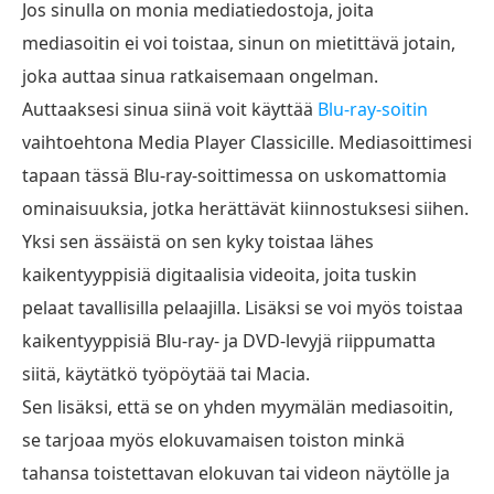
Jos sinulla on monia mediatiedostoja, joita
mediasoitin ei voi toistaa, sinun on mietittävä jotain,
joka auttaa sinua ratkaisemaan ongelman.
Auttaaksesi sinua siinä voit käyttää
Blu-ray-soitin
vaihtoehtona Media Player Classicille. Mediasoittimesi
tapaan tässä Blu-ray-soittimessa on uskomattomia
ominaisuuksia, jotka herättävät kiinnostuksesi siihen.
Yksi sen ässäistä on sen kyky toistaa lähes
kaikentyyppisiä digitaalisia videoita, joita tuskin
pelaat tavallisilla pelaajilla. Lisäksi se voi myös toistaa
kaikentyyppisiä Blu-ray- ja DVD-levyjä riippumatta
siitä, käytätkö työpöytää tai Macia.
Sen lisäksi, että se on yhden myymälän mediasoitin,
se tarjoaa myös elokuvamaisen toiston minkä
tahansa toistettavan elokuvan tai videon näytölle ja