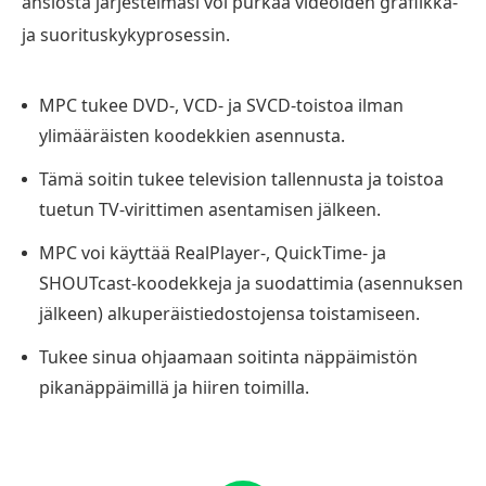
ansiosta järjestelmäsi voi purkaa videoiden grafiikka-
ja suorituskykyprosessin.
MPC tukee DVD-, VCD- ja SVCD-toistoa ilman
ylimääräisten koodekkien asennusta.
Tämä soitin tukee television tallennusta ja toistoa
tuetun TV-virittimen asentamisen jälkeen.
MPC voi käyttää RealPlayer-, QuickTime- ja
SHOUTcast-koodekkeja ja suodattimia (asennuksen
jälkeen) alkuperäistiedostojensa toistamiseen.
Tukee sinua ohjaamaan soitinta näppäimistön
pikanäppäimillä ja hiiren toimilla.