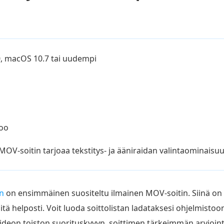
, macOS 10.7 tai uudempi
Joo
OV-soitin tarjoaa tekstitys- ja ääniraidan valintaominaisu
in
on ensimmäinen suositeltu ilmainen MOV-soitin. Siinä on in
sitä helposti. Voit luoda soittolistan ladataksesi ohjelmistoo
 Videon toiston suorituskyvyn, soittimen tärkeimmän arvioint