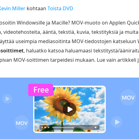
Kevin Miller
kohtaan
Toista DVD
stosoitin Windowsille ja Macille? MOV-muoto on Applen Qui
, videotehosteita, ääntä, tekstiä, kuvia, tekstityksiä ja mu
äyttää useimpia mediasoitinta MOV-tiedostojen katseluun 
soittimet
, haluatko katsoa haluamaasi tekstitystä/äänirait
 sopivan MOV-soittimen tarpeidesi mukaan. Lue vain artikkeli j