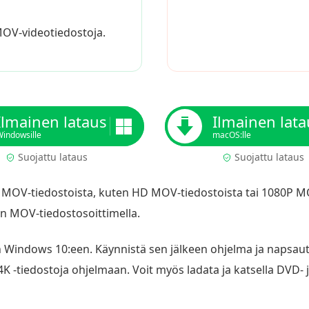
MOV-videotiedostoja.
Ilmainen lataus
Ilmainen lata
indowsille
macOS:lle
Suojattu lataus
Suojattu lataus
a MOV-tiedostoista, kuten HD MOV-tiedostoista tai 1080P MO
n MOV-tiedostosoittimella.
 Windows 10:een. Käynnistä sen jälkeen ohjelma ja napsaut
K -tiedostoja ohjelmaan. Voit myös ladata ja katsella DVD- j