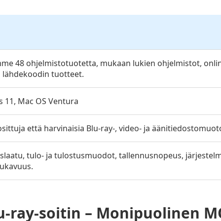
me 48 ohjelmistotuotetta, mukaan lukien ohjelmistot, online
 lähdekoodin tuotteet.
 11, Mac OS Ventura
sittuja että harvinaisia Blu-ray-, video- ja äänitiedostomuot
slaatu, tulo- ja tulostusmuodot, tallennusnopeus, järjeste
ukavuus.
-ray-soitin – Monipuolinen M