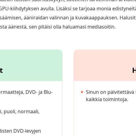
 GPU-kiihdytyksen avulla. Lisäksi se tarjoaa monia edistyn
isäämisen, ääniraidan valinnan ja kuvakaappauksen. Halusitpa
esta äänestä, sen pitäisi olla haluamasi mediasoitin.
t
H
rmaatteja, DVD- ja Blu-
Sinun on päivitettävä 
kaikkia toimintoja.
i, puoli, normaali,
listen DVD-levyjen