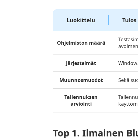
Luokittelu
Tulos
Testasim
Ohjelmiston määrä
avoimen
Järjestelmät
Windows
Muunnosmuodot
Sekä suo
Tallennuksen
Tallennu
arviointi
käyttöm
Top 1.
Ilmainen Blu