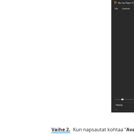
Vaihe 2.
Kun napsautat kohtaa ”
Ava