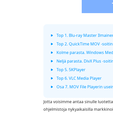
Top 1. Blu-ray Master Ilmainen
Top 2. QuickTime MOV -soitin
Kolme parasta. Windows Medi
Neljä parasta. DivX Plus -soiti
Top 5. 5KPlayer
Top 6. VLC Media Player
Osa 7. MOV File Playerin usei
Jotta voisimme antaa sinulle luotett
ohjelmistoja nykyaikaisilla markkinoi