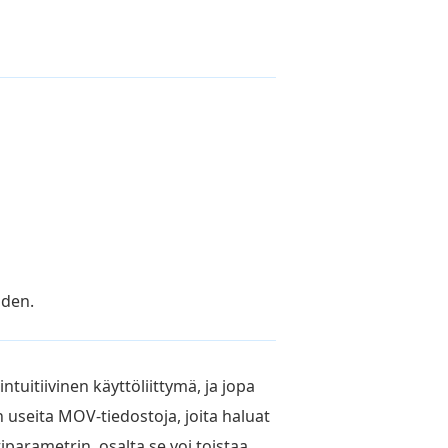
uden.
tuitiivinen käyttöliittymä, ja jopa
n useita MOV-tiedostoja, joita haluat
iparametrin, osalta se voi toistaa