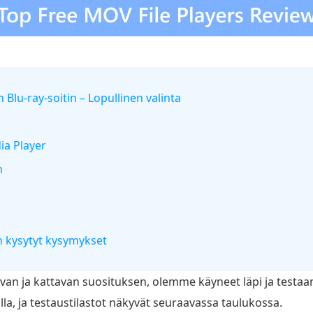
 Blu-ray-soitin – Lopullinen valinta
a Player
n
n kysytyt kysymykset
avan ja kattavan suosituksen, olemme käyneet läpi ja testaa
lla, ja testaustilastot näkyvät seuraavassa taulukossa.