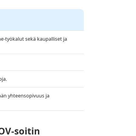
-työkalut sekä kaupalliset ja
oja.
lmän yhteensopivuus ja
OV-soitin