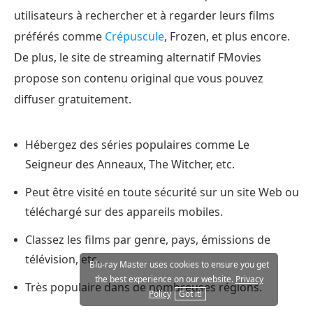
utilisateurs à rechercher et à regarder leurs films
préférés comme
Crépuscule
, Frozen, et plus encore.
De plus, le site de streaming alternatif FMovies
propose son contenu original que vous pouvez
diffuser gratuitement.
Hébergez des séries populaires comme Le
Seigneur des Anneaux, The Witcher, etc.
Peut être visité en toute sécurité sur un site Web ou
téléchargé sur des appareils mobiles.
Classez les films par genre, pays, émissions de
télévision, etc.
Blu-ray Master uses cookies to ensure you get
the best experience on our website.
Privacy
Très populaire dans de nombreuses régions.
Policy
Got it!