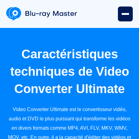
Caractéristiques
techniques de Video
Converter Ultimate
Video Converter Ultimate est le convertisseur vidéo,
audio et DVD le plus puissant qui transforme les vidéos
en divers formats comme MP4, AVI, FLV, MKV, WMV,
MOV, etc. En outre, il a la capacité d'éditer des vidéos et