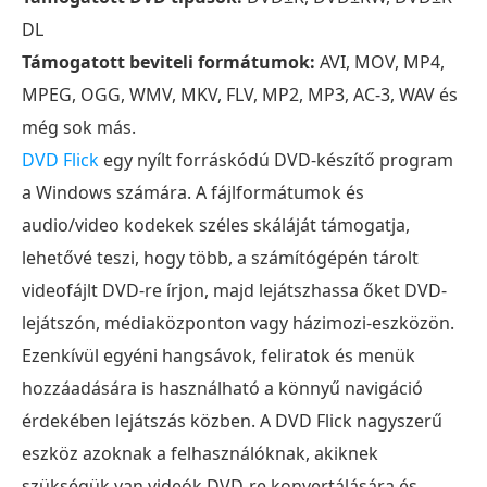
DL
Támogatott beviteli formátumok:
AVI, MOV, MP4,
MPEG, OGG, WMV, MKV, FLV, MP2, MP3, AC-3, WAV és
még sok más.
DVD Flick
egy nyílt forráskódú DVD-készítő program
a Windows számára. A fájlformátumok és
audio/video kodekek széles skáláját támogatja,
lehetővé teszi, hogy több, a számítógépén tárolt
videofájlt DVD-re írjon, majd lejátszhassa őket DVD-
lejátszón, médiaközponton vagy házimozi-eszközön.
Ezenkívül egyéni hangsávok, feliratok és menük
hozzáadására is használható a könnyű navigáció
érdekében lejátszás közben. A DVD Flick nagyszerű
eszköz azoknak a felhasználóknak, akiknek
szükségük van videók DVD-re konvertálására és