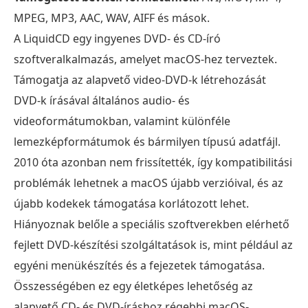
MPEG, MP3, AAC, WAV, AIFF és mások.
A LiquidCD egy ingyenes DVD- és CD-író
szoftveralkalmazás, amelyet macOS-hez terveztek.
Támogatja az alapvető video-DVD-k létrehozását
DVD-k írásával általános audio- és
videoformátumokban, valamint különféle
lemezképformátumok és bármilyen típusú adatfájl.
2010 óta azonban nem frissítették, így kompatibilitási
problémák lehetnek a macOS újabb verzióival, és az
újabb kodekek támogatása korlátozott lehet.
Hiányoznak belőle a speciális szoftverekben elérhető
fejlett DVD-készítési szolgáltatások is, mint például az
egyéni menükészítés és a fejezetek támogatása.
Összességében ez egy életképes lehetőség az
alapvető CD- és DVD-íráshoz régebbi macOS-