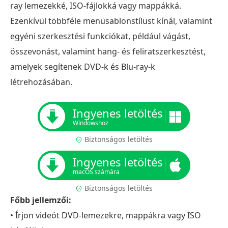
ray lemezekké, ISO-fájlokká vagy mappákká.
Ezenkívül többféle menüsablonstílust kínál, valamint
egyéni szerkesztési funkciókat, például vágást,
összevonást, valamint hang- és feliratszerkesztést,
amelyek segítenek DVD-k és Blu-ray-k
létrehozásában.
Ingyenes letöltés
Windowshoz
Biztonságos letöltés
Ingyenes letöltés
macOS számára
Biztonságos letöltés
Főbb jellemzői:
• Írjon videót DVD-lemezekre, mappákra vagy ISO