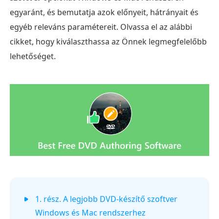
egyaránt, és bemutatja azok előnyeit, hátrányait és
egyéb releváns paramétereit. Olvassa el az alábbi
cikket, hogy kiválaszthassa az Önnek legmegfelelőbb
lehetőséget.
1. rész. A legjobb DVD-készítő szoftver
Windows és Mac rendszerhez