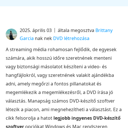
2025. április 03
általa megosztva
Brittany
Garcia
nak nek
DVD létrehozása
A streaming média rohamosan fejlődik, de egyesek
számára, akik hosszú időre szeretnének menteni
vagy biztonsági másolatot készíteni a video- és
hangfájlokról, vagy szeretnének valakit ajándékba
adni, amely megőrzi a fontos pillanatokat és
megemlékezik a megemlékezésről, a DVD írása jó
választás. Manapság számos DVD-készítő szoftver
létezik a piacon, ami megnehezítheti a választást. Ez a
cikk felsorolja a hatot
legjobb ingyenes DVD-készítő
szoftver
opciókat Windows és Mac rendszeren