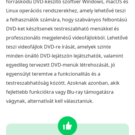
forráskódú DVD-készítő szoftver Windows, macOS és
Linux operációs rendszerekhez, amely lehetővé teszi
a felhasználók számára, hogy szabványos felbontású
DVD-ket készítsenek testreszabható menükkel és
professzionális megjelenésű videofájlokból. Lehetővé
teszi videofájlok DVD-re írását, amelyek szinte
minden önálló DVD-lejátszón lejátszhatók, valamint
egyedileg tervezett DVD-menük létrehozását, jó
egyensúlyt teremtve a funkcionalitás és a
testreszabhatóság között. Azoknak azonban, akik
fejlettebb funkciókra vagy Blu-ray támogatásra
vágynak, alternatívát kell választaniuk.