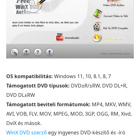
OS kompatibilitás:
Windows 11, 10, 8.1, 8, 7
Támogatott DVD típusok:
DVD±R/±RW, DVD DL+R,
DVD DL±RW
Támogatott beviteli formátumok:
MP4, MKV, WMV,
AVI, VOB, FLV, MOV, MPEG, MOD, 3GP, OGG, RM, Xivd,
DviX és mások.
WinX DVD szerző
egy ingyenes DVD-készítő és -író