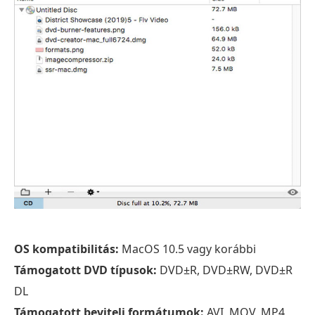
OS kompatibilitás:
MacOS 10.5 vagy korábbi
Támogatott DVD típusok:
DVD±R, DVD±RW, DVD±R
DL
Támogatott beviteli formátumok:
AVI, MOV, MP4,