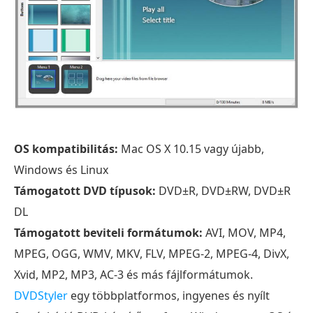
OS kompatibilitás:
Mac OS X 10.15 vagy újabb,
Windows és Linux
Támogatott DVD típusok:
DVD±R, DVD±RW, DVD±R
DL
Támogatott beviteli formátumok:
AVI, MOV, MP4,
MPEG, OGG, WMV, MKV, FLV, MPEG-2, MPEG-4, DivX,
Xvid, MP2, MP3, AC-3 és más fájlformátumok.
DVDStyler
egy többplatformos, ingyenes és nyílt