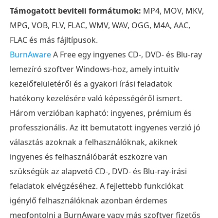
Támogatott beviteli formátumok:
MP4, MOV, MKV,
MPG, VOB, FLV, FLAC, WMV, WAV, OGG, M4A, AAC,
FLAC és más fájltípusok.
BurnAware
A Free egy ingyenes CD-, DVD- és Blu-ray
lemezíró szoftver Windows-hoz, amely intuitív
kezelőfelületéről és a gyakori írási feladatok
hatékony kezelésére való képességéről ismert.
Három verzióban kapható: ingyenes, prémium és
professzionális. Az itt bemutatott ingyenes verzió jó
választás azoknak a felhasználóknak, akiknek
ingyenes és felhasználóbarát eszközre van
szükségük az alapvető CD-, DVD- és Blu-ray-írási
feladatok elvégzéséhez. A fejlettebb funkciókat
igénylő felhasználóknak azonban érdemes
megfontolni a BurnAware vagy más szoftver fizetős