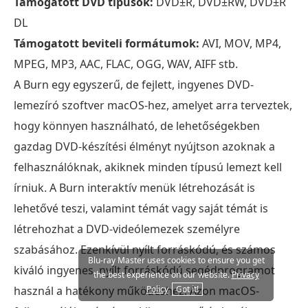
Támogatott DVD típusok:
DVD±R, DVD±RW, DVD±R
DL
Támogatott beviteli formátumok:
AVI, MOV, MP4,
MPEG, MP3, AAC, FLAC, OGG, WAV, AIFF stb.
A Burn egy egyszerű, de fejlett, ingyenes DVD-
lemezíró szoftver macOS-hez, amelyet arra terveztek,
hogy könnyen használható, de lehetőségekben
gazdag DVD-készítési élményt nyújtson azoknak a
felhasználóknak, akiknek minden típusú lemezt kell
írniuk. A Burn interaktív menük létrehozását is
lehetővé teszi, valamint témát vagy saját témát is
létrehozhat a DVD-videólemezek személyre
szabásához. Ezenkívül nyílt forráskódú, és számos
Blu-ray Master uses cookies to ensure you get
kiváló ingyenes, nyílt forráskódú segédprogramot
the best experience on our website.
Privacy
Policy
Got it!
használ a hatékony működéshez. Azon macOS-