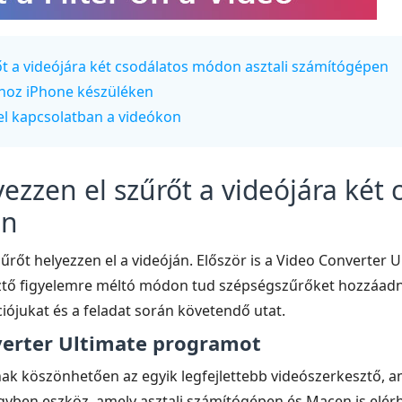
őt a videójára két csodálatos módon asztali számítógépen
óhoz iPhone készüléken
vel kapcsolatban a videókon
yezzen el szűrőt a videójára ké
en
zűrőt helyezzen el a videóján. Először is a Video Converter
sztő figyelemre méltó módon tud szépségszűrőket hozzáadn
ciójukat és a feladat során követendő utat.
nverter Ultimate programot
nak köszönhetően az egyik legfejlettebb videószerkesztő, 
yben eszköz, amely asztali számítógépen és Macen is elérhe