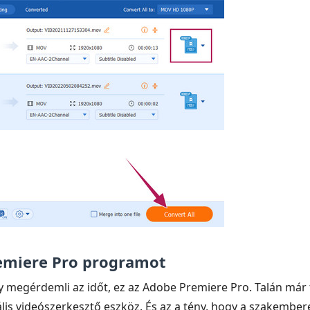
remiere Pro programot
 megérdemli az időt, ez az Adobe Premiere Pro. Talán már t
lis videószerkesztő eszköz. És az a tény, hogy a szakemberek