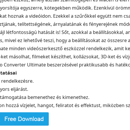
 gyorsítója egyszerre, kötegekben működik. Ezenkívül örömm
kat hoznak a videóidon. Ezekkel a szűrőkkel együtt nem csak
ztjának, telítettségének, árnyalatának és fényerejének mód
jl létfontosságú hatását is! Sőt, azokkal a beállításokkal, 
, mivel ez lehetővé teszi, hogy a beállításokat az összesre 
ate minden videószerkesztő eszközzel rendelkezik, amit ker
et másolhat, filmeket készíthet, kollázsokat, 3D-ket és vízj
ideo Converter Ultimate beszerzésével praktikusabb és haté
ltatásai
 rendelkezésre.
ors eljárást.
m támogatása bemenethez és kimenethez.
jon hozzá vízjelet, hangot, feliratot és effektust, miközben 