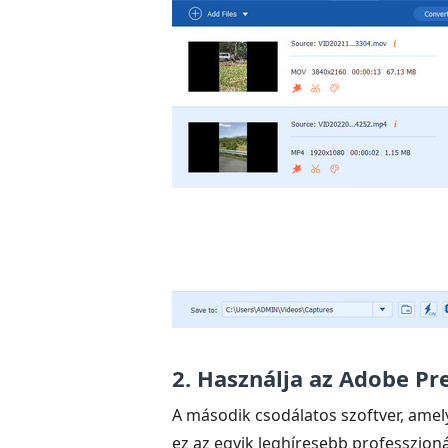
2. Használja az Adobe P
A második csodálatos szoftver, amely
ez az egyik leghíresebb professzioná