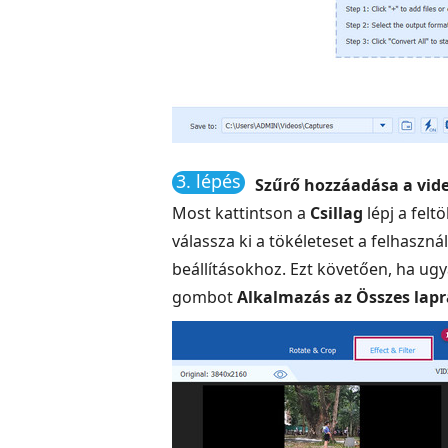
3. lépés
Szűrő hozzáadása a vid
Most kattintson a
Csillag
lépj a felt
válassza ki a tökéleteset a felhaszná
beállításokhoz. Ezt követően, ha ugy
gombot
Alkalmazás az Összes lapr