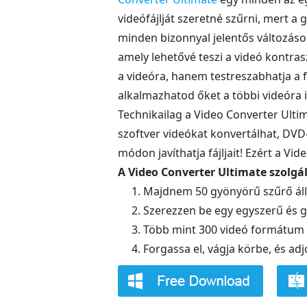
videófájlját szeretné szűrni, mert a
minden bizonnyal jelentős változáso
amely lehetővé teszi a videó kontras
a videóra, hanem testreszabhatja a fá
alkalmazhatod őket a többi videóra is
Technikailag a Video Converter Ultim
szoftver videókat konvertálhat, DVD-k
módon javíthatja fájljait! Ezért a V
A Video Converter Ultimate szolgá
1. Majdnem 50 gyönyörű szűrő áll
2. Szerezzen be egy egyszerű és gy
3. Több mint 300 videó formátu
4. Forgassa el, vágja körbe, és ad