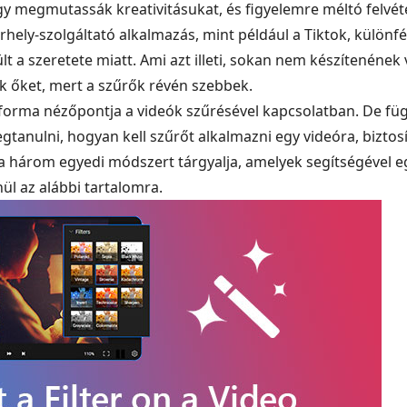
hogy megmutassák kreativitásukat, és figyelemre méltó felvé
hely-szolgáltató alkalmazás, mint például a Tiktok, különfé
t a szeretete miatt. Ami azt illeti, sokan nem készítenéne
k őket, mert a szűrők révén szebbek.
rma nézőpontja a videók szűrésével kapcsolatban. De függ
tanulni, hogyan kell szűrőt alkalmazni egy videóra, biztos
 a három egyedi módszert tárgyalja, amelyek segítségével e
ül az alábbi tartalomra.