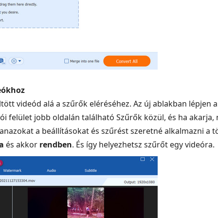
eókhoz
öltött videód alá a szűrők eléréséhez. Az új ablakban lépjen 
lói felület jobb oldalán található Szűrők közül, és ha akarja,
anazokat a beállításokat és szűrést szeretné alkalmazni a tö
a
és akkor
rendben
. És így helyezhetsz szűrőt egy videóra.