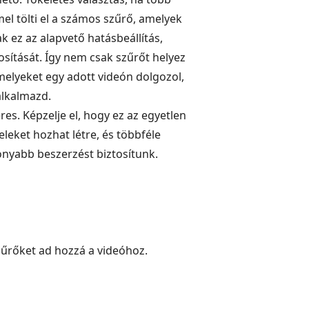
el tölti el a számos szűrő, amelyek
 ez az alapvető hatásbeállítás,
osítását. Így nem csak szűrőt helyez
amelyeket egy adott videón dolgozol,
alkalmazd.
es. Képzelje el, hogy ez az egyetlen
eleket hozhat létre, és többféle
konyabb beszerzést biztosítunk.
szűrőket ad hozzá a videóhoz.