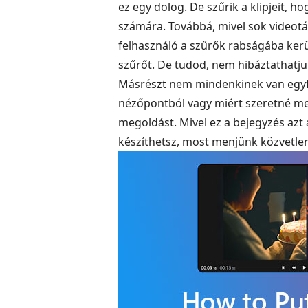
ez egy dolog. De szűrik a klipjeit, 
számára. Továbbá, mivel sok videotár
felhasználó a szűrők rabságába kerül
szűrőt. De tudod, nem hibáztathatju
Másrészt nem mindenkinek van egyfo
nézőpontból vagy miért szeretné meg
megoldást. Mivel ez a bejegyzés azt
készíthetsz, most menjünk közvetlen