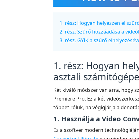
1. rész: Hogyan helyezzen el szűr
2. rész: Szűrő hozzáadása a vide
3. rész. GYIK a szűrő elhelyezésé
1. rész: Hogyan hel
asztali számítógép
Két kiváló módszer van arra, hogy s
Premiere Pro. Ez a két videószerke
többet róluk, ha végigjárja a denotá
1. Használja a Video Co
Ez a szoftver modern technológiájá
Converter Ultimate
egy minden az eg