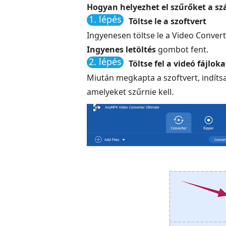
Hogyan helyezhet el szűrőket a s
1. lépés
Töltse le a szoftvert
Ingyenesen töltse le a Video Conve
Ingyenes letöltés
gombot fent.
2. lépés
Töltse fel a videó fájloka
Miután megkapta a szoftvert, indítsa
amelyeket szűrnie kell.