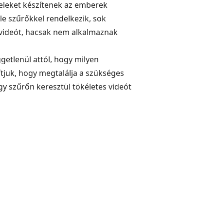
teleket készítenek az emberek
le szűrőkkel rendelkezik, sok
k videót, hacsak nem alkalmaznak
etlenül attól, hogy milyen
ítjuk, hogy megtalálja a szükséges
gy szűrőn keresztül tökéletes videót