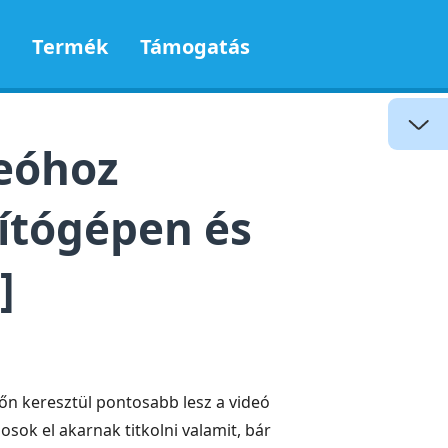
Termék
Támogatás
deóhoz
ítógépen és
]
őn keresztül pontosabb lesz a videó
sok el akarnak titkolni valamit, bár