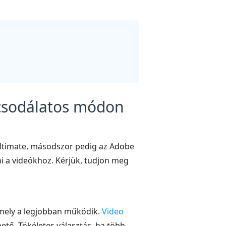
t csodálatos módon
 Ultimate, másodszor pedig az Adobe
i a videókhoz. Kérjük, tudjon meg
amely a legjobban működik.
Video
tő. Tökéletes választás, ha több