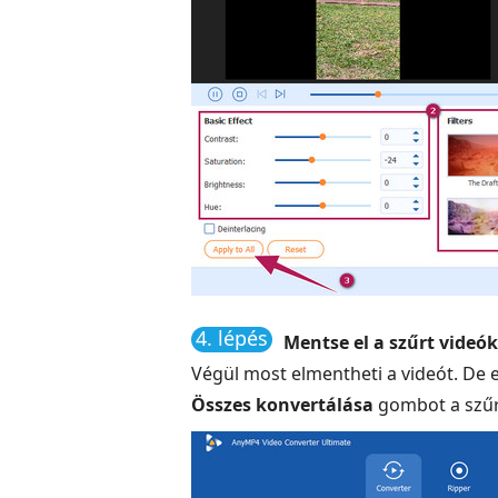
4. lépés
Mentse el a szűrt videó
Végül most elmentheti a videót. De 
Összes konvertálása
gombot a szűr