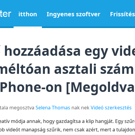
itthon
Ingyenes szoftver
Frissítés
 hozzáadása egy vi
méltóan asztali szám
iPhone-on [Megoldva
ltala megosztva
Selena Thomas
nak nek
Videó szerkesztés
atív módja annak, hogy gazdagítsa a klip hangját. Egy szűr
bb videót manapság szűrik, nem csak azért, mert a tulajdono