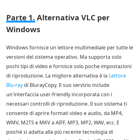
1.
Alternativa
Parte 1.
Alternativa VLC per
a
Windows
VLC
per
Windows
Windows fornisce un lettore multimediale per tutte le
Parte
versioni del sistema operativo. Ma supporta solo
2.
pochi tipi di video e fornisce solo poche impostazioni
Alternativa
di riproduzione. La migliore alternativa è la
Lettore
a
Blu-ray
di BlurayCopy. Il suo servizio include
VLC
un'interfaccia user-friendly incorporata con i
per
necessari controlli di riproduzione. Il suo sistema ti
Mac
consente di aprire formati video e audio, da MP4,
Parte
WMV, M2TS e MKV a AIFF, MP3, MP2, WAV, ecc. E
3.
poiché si adatta alla più recente tecnologia di
Alternativa