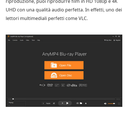
riproduzione, puoi riprodurre film in HD 1080p e 4K
a
UHD con una qualità audio perfetta. In effetti, uno dei
VLC
lettori multimediali perfetti come VLC.
per
iPhone
Parte
4.
Alternativa
VLC
per
Android
Parte
5.
Alternativa
VLC
per