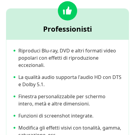
Linux
Parte
6.
Professionisti
Domande
frequenti
sulle
Riproduci Blu-ray, DVD e altri formati video
alternative
popolari con effetti di riproduzione
VLC
eccezionali.
La qualità audio supporta l'audio HD con DTS
e Dolby 5.1.
Finestra personalizzabile per schermo
intero, metà e altre dimensioni.
Funzioni di screenshot integrate.
Modifica gli effetti visivi con tonalità, gamma,
saturazione, ecc.