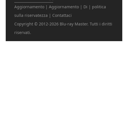
Aggiornamento
|
Aggiornamento
|
Di
|
politica
sulla riservatezza
|
Contattaci
Copyright © 2012-2026 Blu-ray Master. Tutti i diritti
riservati.