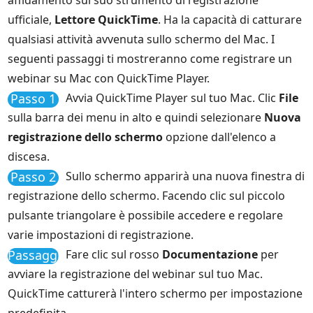
affidamento sul suo strumento di registrazione
ufficiale,
Lettore QuickTime
. Ha la capacità di catturare
qualsiasi attività avvenuta sullo schermo del Mac. I
seguenti passaggi ti mostreranno come registrare un
webinar su Mac con QuickTime Player.
Passo 1
Avvia QuickTime Player sul tuo Mac. Clic
File
sulla barra dei menu in alto e quindi selezionare
Nuova
registrazione dello schermo
opzione dall'elenco a
discesa.
Passo 2
Sullo schermo apparirà una nuova finestra di
registrazione dello schermo. Facendo clic sul piccolo
pulsante triangolare è possibile accedere e regolare
varie impostazioni di registrazione.
Passaggio
Fare clic sul rosso
Documentazione
per
3
avviare la registrazione del webinar sul tuo Mac.
QuickTime catturerà l'intero schermo per impostazione