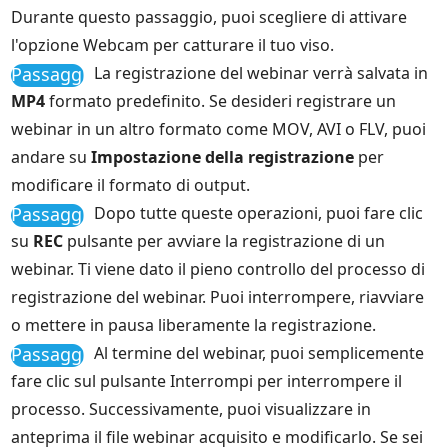
Durante questo passaggio, puoi scegliere di attivare
l'opzione Webcam per catturare il tuo viso.
Passaggio
La registrazione del webinar verrà salvata in
4
MP4
formato predefinito. Se desideri registrare un
webinar in un altro formato come MOV, AVI o FLV, puoi
andare su
Impostazione della registrazione
per
modificare il formato di output.
Passaggio
Dopo tutte queste operazioni, puoi fare clic
5
su
REC
pulsante per avviare la registrazione di un
webinar. Ti viene dato il pieno controllo del processo di
registrazione del webinar. Puoi interrompere, riavviare
o mettere in pausa liberamente la registrazione.
Passaggio
Al termine del webinar, puoi semplicemente
6
fare clic sul pulsante Interrompi per interrompere il
processo. Successivamente, puoi visualizzare in
anteprima il file webinar acquisito e modificarlo. Se sei