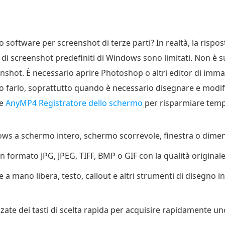
oftware per screenshot di terze parti? In realtà, la rispost
ti di screenshot predefiniti di Windows sono limitati. Non è s
enshot. È necessario aprire Photoshop o altri editor di imm
o farlo, soprattutto quando è necessario disegnare e modif
re
AnyMP4 Registratore dello schermo
per risparmiare tempo
ows a schermo intero, schermo scorrevole, finestra o dime
n formato JPG, JPEG, TIFF, BMP o GIF con la qualità originale
 a mano libera, testo, callout e altri strumenti di disegno 
zate dei tasti di scelta rapida per acquisire rapidamente 