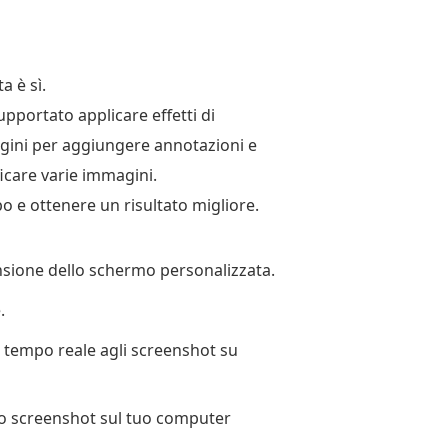
a è sì.
upportato applicare effetti di
agini per aggiungere annotazioni e
icare varie immagini.
 e ottenere un risultato migliore.
nsione dello schermo personalizzata.
.
in tempo reale agli screenshot su
uno screenshot sul tuo computer