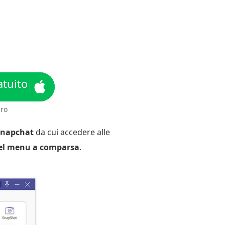
tuito
uro
Snapchat
da cui accedere alle
del menu a comparsa
.