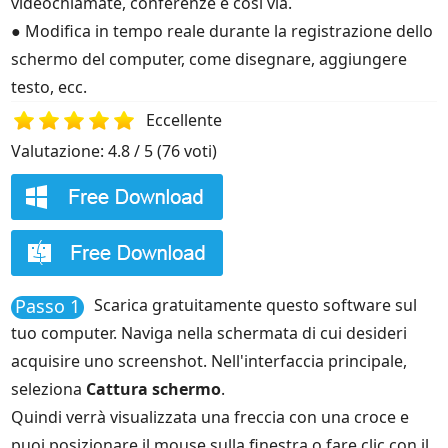
videochiamate, conferenze e così via.
● Modifica in tempo reale durante la registrazione dello
schermo del computer, come disegnare, aggiungere
testo, ecc.
Eccellente
Valutazione: 4.8 / 5 (76 voti)
1
2
3
4
5
Passo 1
Scarica gratuitamente questo software sul
tuo computer. Naviga nella schermata di cui desideri
acquisire uno screenshot. Nell'interfaccia principale,
seleziona
Cattura schermo
.
Quindi verrà visualizzata una freccia con una croce e
puoi posizionare il mouse sulla finestra o fare clic con il