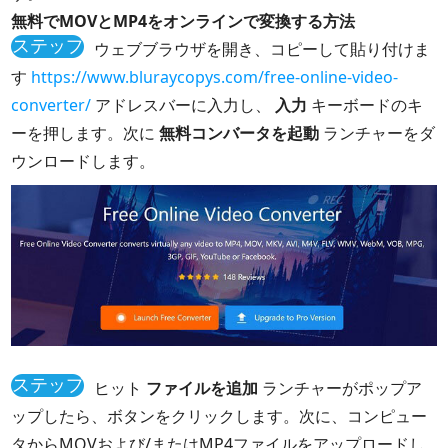
無料でMOVとMP4をオンラインで変換する方法
ステップ
ウェブブラウザを開き、コピーして貼り付けま
1
す
https://www.bluraycopys.com/free-online-video-
converter/
アドレスバーに入力し、
入力
キーボードのキ
ーを押します。次に
無料コンバータを起動
ランチャーをダ
ウンロードします。
ステップ
ヒット
ファイルを追加
ランチャーがポップア
2
ップしたら、ボタンをクリックします。次に、コンピュー
タからMOVおよび/またはMP4ファイルをアップロードし