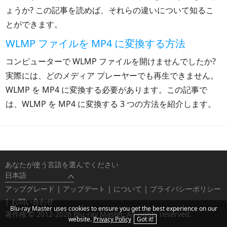
ょうか? この記事を読めば、それらの違いについて知るこ
とができます。
WLMP ファイルを MP4 に変換する方法
コンピューターで WLMP ファイルを開けませんでしたか?
実際には、どのメディア プレーヤーでも再生できません。
WLMP を MP4 に変換する必要があります。この記事で
は、WLMP を MP4 に変換する 3 つの方法を紹介します。
あなたが使う言語を選んでください
日本語
アップグレード
|
アップデート
|
について
|
プライバシーポリシー
|
お問い合わせ
Blu-ray Master uses cookies to ensure you get the best experience on our
著作権 © 2012-2026 Blu-ray Master. All rights reserved.
website.
Privacy Policy
Got it!