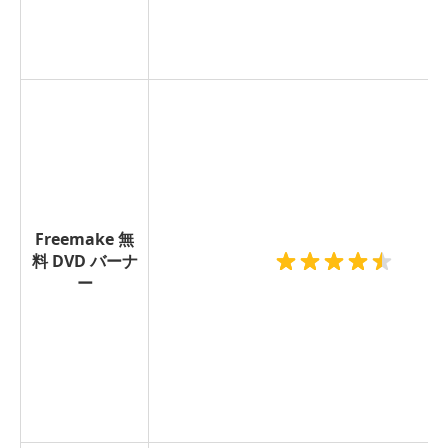
Freemake 無
料 DVD バーナ
ー