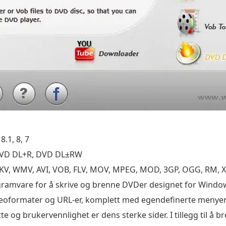
.1, 8, 7
VD DL+R, DVD DL±RW
V, WMV, AVI, VOB, FLV, MOV, MPEG, MOD, 3GP, OGG, RM, Xi
gramvare for å skrive og brenne DVDer designet for Window
eoformater og URL-er, komplett med egendefinerte menyer, 
og brukervennlighet er dens sterke sider. I tillegg til å br