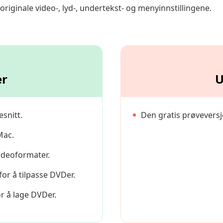
originale video-, lyd-, undertekst- og menyinnstillingene.
er
U
esnitt.
Den gratis prøvevers
Mac.
ideoformater.
for å tilpasse DVDer.
r å lage DVDer.