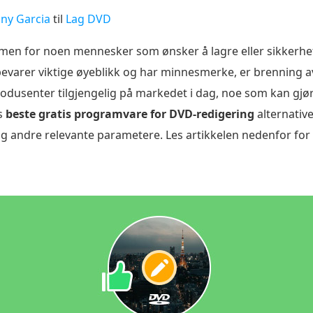
any Garcia
til
Lag DVD
men for noen mennesker som ønsker å lagre eller sikkerhetsk
bevarer viktige øyeblikk og har minnesmerke, er brenning 
dusenter tilgjengelig på markedet i dag, noe som kan gjøre 
ks
beste gratis programvare for DVD-redigering
alternativ
g andre relevante parametere. Les artikkelen nedenfor for å