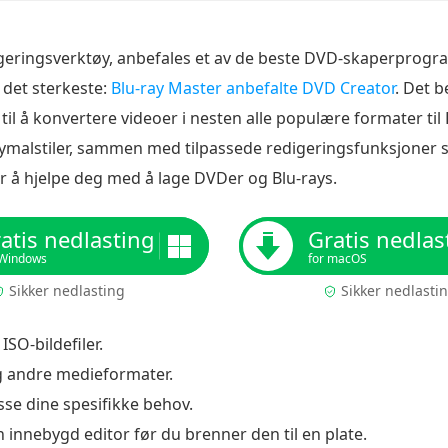
geringsverktøy, anbefales et av de beste DVD-skaperprogra
 det sterkeste:
Blu-ray Master anbefalte DVD Creator
. Det 
l å konvertere videoer i nesten alle populære formater til D
menymalstiler, sammen med tilpassede redigeringsfunksjon
or å hjelpe deg med å lage DVDer og Blu-rays.
atis nedlasting
Gratis nedlas
 Windows
for macOS
Sikker nedlasting
Sikker nedlasti
ISO-bildefiler.
 andre medieformater.
sse dine spesifikke behov.
innebygd editor før du brenner den til en plate.