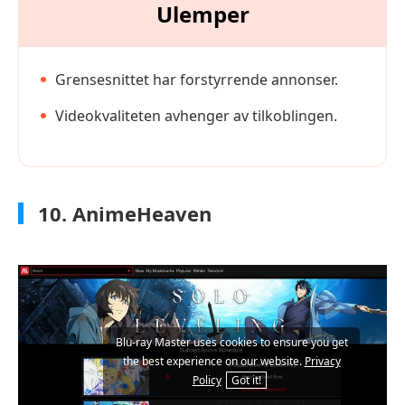
Ulemper
Grensesnittet har forstyrrende annonser.
Videokvaliteten avhenger av tilkoblingen.
10. AnimeHeaven
Blu-ray Master uses cookies to ensure you get
the best experience on our website.
Privacy
Policy
Got it!