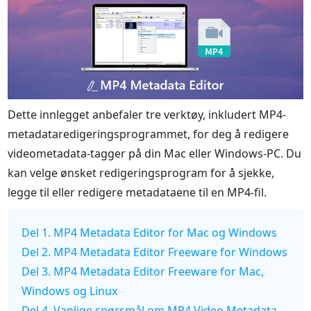
Dette innlegget anbefaler tre verktøy, inkludert MP4-
metadataredigeringsprogrammet, for deg å redigere
videometadata-tagger på din Mac eller Windows-PC. Du
kan velge ønsket redigeringsprogram for å sjekke,
legge til eller redigere metadataene til en MP4-fil.
Del 1. MP4 Metadata Editor for Mac og Windows
Del 2. MP4 Metadata Editor Freeware for Windows
Del 3. MP4 Metadata Editor Freeware for Mac,
Windows og Linux
Del 4. Vanlige spørsmål om MP4 Video Metadata