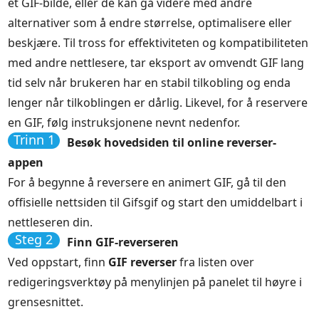
et GIF-bilde, eller de kan gå videre med andre
alternativer som å endre størrelse, optimalisere eller
beskjære. Til tross for effektiviteten og kompatibiliteten
med andre nettlesere, tar eksport av omvendt GIF lang
tid selv når brukeren har en stabil tilkobling og enda
lenger når tilkoblingen er dårlig. Likevel, for å reservere
en GIF, følg instruksjonene nevnt nedenfor.
Trinn 1
Besøk hovedsiden til online reverser-
appen
For å begynne å reversere en animert GIF, gå til den
offisielle nettsiden til Gifsgif og start den umiddelbart i
nettleseren din.
Steg 2
Finn GIF-reverseren
Ved oppstart, finn
GIF reverser
fra listen over
redigeringsverktøy på menylinjen på panelet til høyre i
grensesnittet.