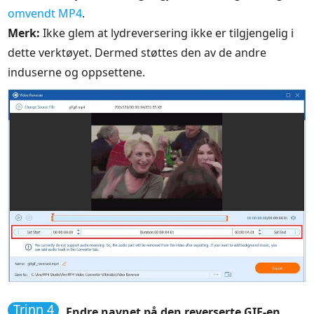
omvendt MP4
.
Merk:
Ikke glem at lydreversering ikke er tilgjengelig i
dette verktøyet. Dermed støttes den av de andre
induserne og oppsettene.
Trinn 4
Endre navnet på den reverserte GIF-en