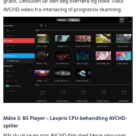
gratis. Dessuten lar den deg overføre og tolke 1080I
AVCHD-video fra interlacing til progressiv skanning.
Måte 3: BS Player – Lavpris CPU-behandling AVCHD-
spiller
Når du vil se en stor AVCHD-film med færre ressurser,