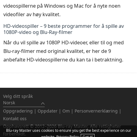
videospillerne på Windows og Mac for å nyte noen
videofiler av høy kvalitet.
HD-videospiller – 9 beste programmer for å spille av
1080P-video og Blu-Ray-filmer
Når du vil spille av 1080P HD-videoer, eller til og med
Blu-ray-filmer med original kvalitet, er her de 9
anbefalte HD-videospillerne du kan ta i betraktning.
Velg ditt språk
Norsk
Oppgradering
|
Oppdater
|
Om
|
Personvernerklæring
|
Kontakt oss
Opphavsrett © 2012–2026 Blu-ray Master. Alle rettigheter
Blu-ray Master uses cookies to ensure you get the best experience on our
forbeholdt.
website.
Privacy Policy
Got it!