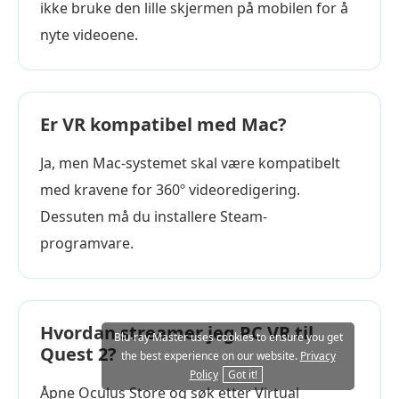
ikke bruke den lille skjermen på mobilen for å
nyte videoene.
Er VR kompatibel med Mac?
Ja, men Mac-systemet skal være kompatibelt
med kravene for 360º videoredigering.
Dessuten må du installere Steam-
programvare.
Hvordan streamer jeg PC VR til
Blu-ray Master uses cookies to ensure you get
Quest 2?
the best experience on our website.
Privacy
Policy
Got it!
Åpne Oculus Store og søk etter Virtual