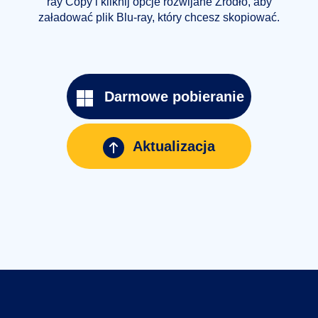
ray Copy i kliknij opcje rozwijane Źródło, aby
ij
załadować plik Blu-ray, który chcesz skopiować.
doce
nia.
Nast
Darmowe pobieranie
Aktualizacja