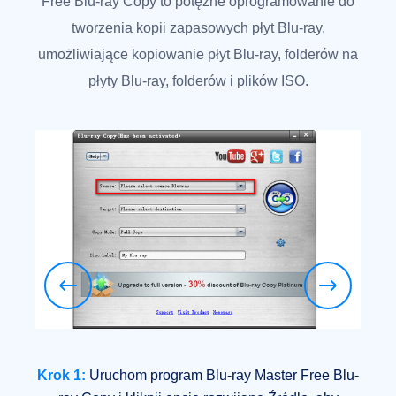
Free Blu-ray Copy to potężne oprogramowanie do
tworzenia kopii zapasowych płyt Blu-ray,
umożliwiające kopiowanie płyt Blu-ray, folderów na
płyty Blu-ray, folderów i plików ISO.
Krok 1:
Uruchom program Blu-ray Master Free Blu-
Krok