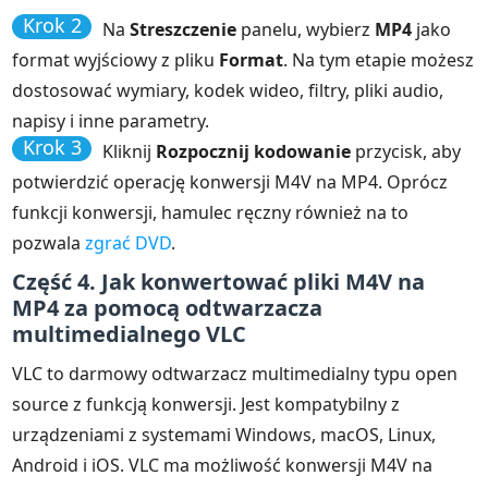
Krok 2
Na
Streszczenie
panelu, wybierz
MP4
jako
format wyjściowy z pliku
Format
. Na tym etapie możesz
dostosować wymiary, kodek wideo, filtry, pliki audio,
napisy i inne parametry.
Krok 3
Kliknij
Rozpocznij kodowanie
przycisk, aby
potwierdzić operację konwersji M4V na MP4. Oprócz
funkcji konwersji, hamulec ręczny również na to
pozwala
zgrać DVD
.
Część 4. Jak konwertować pliki M4V na
MP4 za pomocą odtwarzacza
multimedialnego VLC
VLC to darmowy odtwarzacz multimedialny typu open
source z funkcją konwersji. Jest kompatybilny z
urządzeniami z systemami Windows, macOS, Linux,
Android i iOS. VLC ma możliwość konwersji M4V na