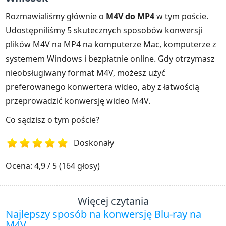
Rozmawialiśmy głównie o
M4V do MP4
w tym poście.
Udostępniliśmy 5 skutecznych sposobów konwersji
plików M4V na MP4 na komputerze Mac, komputerze z
systemem Windows i bezpłatnie online. Gdy otrzymasz
nieobsługiwany format M4V, możesz użyć
preferowanego konwertera wideo, aby z łatwością
przeprowadzić konwersję wideo M4V.
Co sądzisz o tym poście?
Doskonały
1
2
3
4
5
Ocena: 4,9 / 5 (164 głosy)
Więcej czytania
Najlepszy sposób na konwersję Blu-ray na
M4V