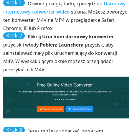
Krok 1
Otwórz przeglądarkę i przejdź do
Darmowy
internetowy konwerter wideo
strona. Możesz otworzyć
ten konwerter M4V na MP4 w przeglądarce Safari,
Chrome, IE lub Firefox.
Krok 2
Kliknij
Uruchom darmowy konwerter
przycisk i wtedy
Pobierz Launchera
przycisk, aby
zainstalować mały plik uruchamiający do konwersji
M4V. W wyskakującym oknie możesz przeglądać i
przesyłać plik M4V.
Krok 3
Teraz możesz zobaczyć, że są tam